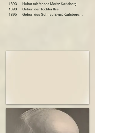
Deutschland

1893      Heirat mit Moses Moritz Karlsberg

verstorben am  21. Juni 1984 in Givat Haim, 
1893      Geburt der Tochter Ilse

Israel

1895      Geburt des Sohnes Ernst Karlsberg

1897      Ehemannes übernimmt Postens seines 
Sohn: Ernst Karlsberg 

Vaters

geboren am 29. März 1895 in Hamburg, Stadt 
1897      Kauf eines Hauses als 
Hamburg, Deutschland

Familienwohnsitz

verstorben am 8. Oktober 1935 in Hamburg, 
1899      Geburt des Sohnes Bernhard

Deutschland

1913      Heirat der Tochter Ilse, verheiratete 
Unna

Sohn: Bernhard Karlsberg

1917      Notabitur des Sohnes Bernhard

geboren am 11. Oktober 1899 in Hamburg, 
1917      Teilnahme des Sohnes Bernhard am 
Deutschland

Ersten Weltkrieg

verstorben am 18. Januar 1985 in Hoofddorp, 
1921      Sohn Bernhard promoviert in Jura

Provinz Nordholland, Niederlande
1922      Eintritt von Sohn Bernhard in den 
väterlichen Betrieb

1922      Heirat des Sohnes Ernst mit Nanette 
Lanzkorn

1922      Heirat des Sohnes Bernhard mit Ilse 
Heilbronn

1922      Geburt der Enkelin Luise

1923      Geburt der Enkelin Rachel

1925      Geburt der Enkelin Ruth

1926      Geburt des Enkels Walter

1933      Unterbringung der Kinder von Sohn 