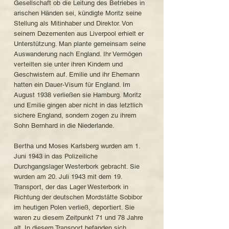
Gesellschaft ob die Leitung des Betriebes in
arischen Händen sei, kündigte Moritz seine
Stellung als Mitinhaber und Direktor. Von
seinem Dezernenten aus Liverpool erhielt er
Unterstützung. Man plante gemeinsam seine
Auswanderung nach England. Ihr Vermögen
verteilten sie unter ihren Kindern und
Geschwistern auf. Emilie und ihr Ehemann
hatten ein Dauer-Visum für England. Im
August 1938 verließen sie Hamburg. Moritz
und Emilie gingen aber nicht in das letztlich
sichere England, sondern zogen zu ihrem
Sohn Bernhard in die Niederlande.
Bertha und Moses Karlsberg wurden am 1.
Juni 1943 in das Polizeiliche
Durchgangslager Westerbork gebracht. Sie
wurden am 20. Juli 1943 mit dem 19.
Transport, der das Lager Westerbork in
Richtung der deutschen Mordstätte Sobibor
im heutigen Polen verließ, deportiert. Sie
waren zu diesem Zeitpunkt 71 und 78 Jahre
alt. In diesem Transport befanden sich