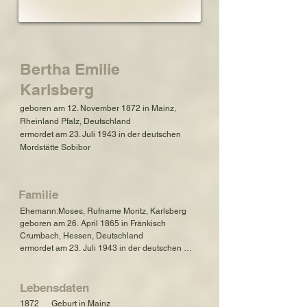
Bertha Emilie
Karlsberg
geboren am 12. November 1872 in Mainz,
Rheinland Pfalz, Deutschland
ermordet am 23. Juli 1943 in der deutschen
Mordstätte Sobibor
Familie
Ehemann:Moses, Rufname Moritz, Karlsberg

geboren am 26. April 1865 in Fränkisch 
Crumbach, Hessen, Deutschland

ermordet am 23. Juli 1943 in der deutschen 
Mordstätte Sobibor

Tochter: Ilse Karlsberg, verh. Unna

Lebensdaten
geboren am 16. Dezember 1893 in Hamburg, 
1872      Geburt in Mainz
