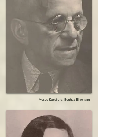
Bernhard in der Schweiz

>1933    Sohn Bernhard verteidigt als Jurist 
KPD-Mitglieder bei Gericht

1935      Haftbefehl gegen Sohn Bernhard 
wegen Hochverrats

1935      Flucht von Sohn Bernhard und Ehefrau 
Ilse in die Schweiz

1935      Tod des Sohnes Ernst Karlsberg

1936      Haftbefehl gegen Schwiegertochter Ilse 
wegen KPD-Mitgliedschaft

1936      Aberkennung der deutschen 
Staatsbürgerschaft von Sohn Bernhard und 
Ehefrau Ilse 

1936      Auswanderung von Schwiegertochter 
Nanette Karlsberg mit den beiden Kindern nach 
Palästina 

1937      Flucht des Sohnes Bernhard in die 
Niederlande

Moses Karlsberg, Berthas Ehemann
1937      Nachzug der Schwiegertochter Ilse und 
der drei Enkelkinder in die NL

1938      Ehemann kündigt seine Posten als 
Mitinhaber und Direktor seiner Firma

1938      Verteilung des Vermögens an die 
Kinder und Geschwister

1938      Nichtinanspruchnahme des englischen 