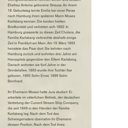
Ehefrau Antonie geborene Strauss. An ihrem
18. Geburtstag lernte Emilie bei einer Reise
nach Hamburg ihren späteren Mann Moses
Karlsberg kennen. Die beiden hielten
Briefkontakt und verlobten sich 1892. In
Hamburg grassierte zu dieser Zeit Cholera, die
Familie Karlsberg verbrachte deshalb einige
Zeit in Frankfurt am Main. Am 19. März 1893
heiratete das Paar dort. Sie kehrten nach
Hamburg zurück und wohnten drei Jahre am
Hansaplatz gegenüber den Eltern Karlsberg.
Danach wohnten sie fünf Jahre in der
Grindelallee. 1893 wurde ihre Tochter Ilse
geboren, 1895 Sohn Ernst, 1899 Sohn
Bernhard.
Ihr Ehemann Moses hatte Jura studiert. Er
arbeitete im väterlichen Betrieb, der deutschen
Vertretung der Cunard Stream Ship Company,
die seit 1849 in den Händen der Familie
Karlsberg lag. Nach dem Tod des
Schwiegervaters übernahm ihr Ehemann
dessen Position. Nach dem Tod ihres