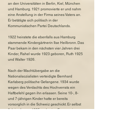
an den Universitäten in Berlin, Kiel, München
und Hamburg. 1921 promovierte er und nahm
eine Anstellung in der Firma seines Vaters an.
Er betätigte sich politisch in der
Kommunistischen Partei Deutschlands.
1922 heiratete die ebenfalls aus Hamburg
stammende Kindergärtnerin Ilse Heilbronn. Das
Paar bekam in den nächsten vier Jahren drei
Kinder, Rahel wurde 1923 geboren, Ruth 1925
und Walter 1926.
Nach der Machtübergabe an die
Nationalsozialisten verteidigte Bernhard
Karlsberg politische Gefangene. 1934 wurde
wegen des Verdachts des Hochverrats ein
Haftbefehl gegen ihn erlassen. Seine 10-, 8-
und 7-jährigen Kinder hatte er bereits
vorsorglich in die Schweiz geschickt. Er selbst
floh im Januar 1935 und seine Frau wenige
Monate später ebenfalls in die Schweiz.
Ehefrau und Kinder flohen weiter nach Prag.
Bernhard versuchte währenddessen eine