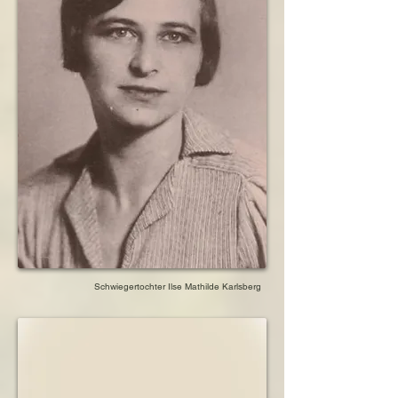
Dauervisums

1938      Auswanderung in die Niederlande, 
zusammen mit Ehemann Moses

1938      Emigration der Tochter Ilse mit ihrem 
Ehemann nach Palästina

1940      Sohn Bernhard geht in den 
niederländischen Untergrund

1940      Verhaftung der Schwiegertochter Ilse 
Karlsberg

1941      Die Kinder von Bernhard und Ilse 
Karlsberg gehen in den Untergrund

1941      Ihre Schwester Alice wird mit ihrem 
Ehemann nach Litzmannstadt verschleppt, das 
weitere Schicksal ist unbekannt 

1942      Verschleppung der Schwiegertochter 
Ilse nach Theresienstadt

1943      Verhaftung und Verschleppung nach 
Westerbork

Schwiegertochter Ilse Mathilde Karlsberg
1943      Verschleppung und Tod der 
Schwiegermutter von Sohn Bernhard in Sobibor

1943      Deportation und Tod in der Mordstätte 
Sobibor

1944      Verschleppung und Tod der 
Schwiegertochter Ilse in der Mordstätte 