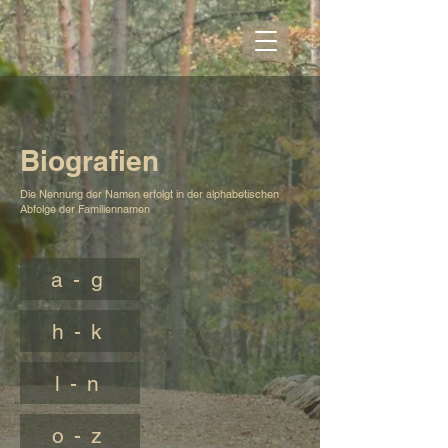
Biografien
Die Nennung der Namen erfolgt in der alphabetischen
Abfolge der Familiennamen
a - g
h - k
l - n
o - z