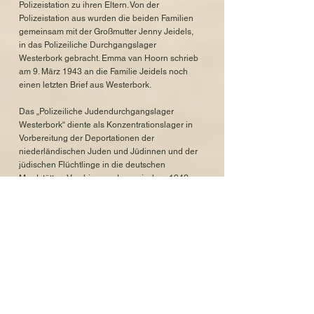
Polizeistation zu ihren Eltern. Von der
Polizeistation aus wurden die beiden Familien
gemeinsam mit der Großmutter Jenny Jeidels,
in das Polizeiliche Durchgangslager
Westerbork gebracht. Emma van Hoorn schrieb
am 9. März 1943 an die Familie Jeidels noch
einen letzten Brief aus Westerbork.
Das „Polizeiliche Judendurchgangslager
Westerbork“ diente als Konzentrationslager in
Vorbereitung der Deportationen der
niederländischen Juden und Jüdinnen und der
jüdischen Flüchtlinge in die deutschen
Mordstätten. Von hier wurden zwischen 1942
und 1944 insgesamt 107.000 Jüdinnen und
Juden in den Osten verschleppt - 19 Transporte
mit über 34.000 Menschen verließen
Westerbork mit dem Ziel Sobibor.
Am 23. März 1943 mussten Hilda, Maurits und
die Kinder Emma und Behrend in Westerbork
einen Deportationszug besteigen. Mit weiteren
1246 jüdischen Menschen wurden sie in die
deutsche Mordstätte Sobibor im heutigen