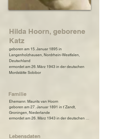
Hilda Hoorn, geborene
Katz
geboren am 15. Januar 1895 in
Langenholzhausen, Nordrhein-Westfalen,
Deutschland
ermordet am 26. März 1943 in der deutschen
Mordstätte Sobibor
Familie
Ehemann: Maurits van Hoorn

geboren am 27. Januar 1891 in t´Zandt, 
Groningen, Niederlande

ermordet am 26. März 1943 in der deutschen 
Mordstätte Sobibor

Tochter: Emma van Hoorn, Rufname Emmy

Lebensdaten