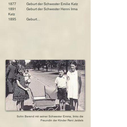
geboren am 27. August 1928 in Delft, 
1877            Geburt der Schwester Emilie Katz

Südholland, Niederlande

1891            Geburt der Schwester Henni Irma 
ermordet am 26. März 1943 in der deutschen 
Katz

Mordstätte Sobibor

1895            Geburt

1897            Geburt des Bruders Erich Sally Katz

Sohn: Berend van Hoorn, Rufname Beertje

1919            Heirat mit Maurits van Hoorn

geboren am 10. Januar 1931 in Delft, 
1922            Umzug nach Delft

Südholland, Niederlande

1928            Geburt der Tochter Emma

ermordet am 26. März 1943 in der deutschen 
1931            Geburt des Sohnes Berend

Mordstätte Sobibor

1938            Tod der Schwester Emilie-Kroon

1939            Flucht des Bruders Erich-Sally Katz 
Schwester: Emilie Katz, verheiratete Cohen

mit Familie

geboren am 29. Dezember 1877 in 
                    in die Niederlande

Langenholzhausen, Nordrhein-Westfalen, 
1940/1941   Ehemann verliert seine Arbeit an 
Deutschland

der Universität

verstorben am 24. Februar 1938 in Winschoten, 
1941/1942   Ehemann wird Lehrer an der 
Niederlande

jüdischen Schule in Den Haag

1942            Tod der Schwägerin Estella-
Schwester: Henni Irma Katz, verheiratete Kroon

Carolina in der Mordstätte

geboren am 21. Juni 1891 in 
                    Auschwitz-Birkenau, zusammen mit 
Langenholzhausen, Nordrhein-Westfalen, 
Ehemann und drei Kindern

Deutschland

1943            Ermordung der Schwester Henni 
ermordet am 14. Januar 1943 in der deutschen 
Irma in Auschwitz

Sohn Berend mit seiner Schwester Emma, links die
Mordstätte Auschwitz-Birkenau

Freundin der Kinder Reni Jeidels
1943            Verhaftung der Familie

1943            Inhaftierung in Westerbork
