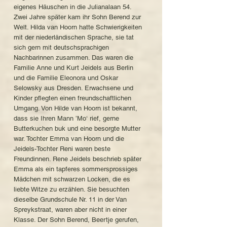
eigenes Häuschen in die Julianalaan 54.
Zwei Jahre später kam ihr Sohn Berend zur
Welt. Hilda van Hoorn hatte Schwierigkeiten
mit der niederländischen Sprache, sie tat
sich gern mit deutschsprachigen
Nachbarinnen zusammen. Das waren die
Familie Anne und Kurt Jeidels aus Berlin
und die Familie Eleonora und Oskar
Selowsky aus Dresden. Erwachsene und
Kinder pflegten einen freundschaftlichen
Umgang. Von Hilde van Hoorn ist bekannt,
dass sie Ihren Mann ’Mo‘ rief, gerne
Butterkuchen buk und eine besorgte Mutter
war. Tochter Emma van Hoorn und die
Jeidels-Tochter Reni waren beste
Freundinnen. Rene Jeidels beschrieb später
Emma als ein tapferes sommersprossiges
Mädchen mit schwarzen Locken, die es
liebte Witze zu erzählen. Sie besuchten
dieselbe Grundschule Nr. 11 in der Van
Spreykstraat, waren aber nicht in einer
Klasse. Der Sohn Berend, Beertje gerufen,