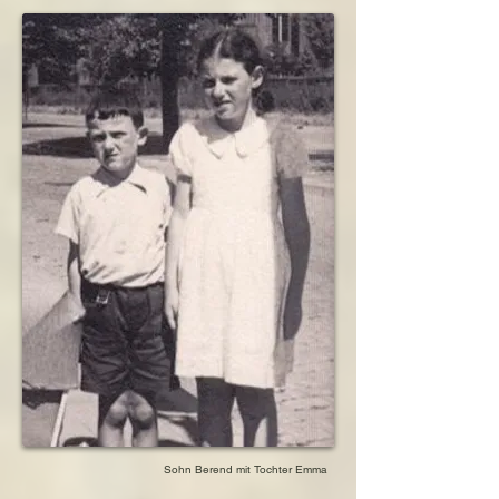
Bruder: Erich-Sally Katz

1943            Ermordung von Hilde van Hoorn,

geboren am 4. Mai 1897 in Langenholzhausen, 
                    ihrem Ehemann und seiner beiden 
Nordrhein-Westfalen, Deutschland

Kinder in Sobibor

umgekommen am 30. September 1944 in der 
1943            Ermordung der Schwägerin Grietje 
deutschen Mordstätte Auschwitz-Birkenau

in Sobibor

1943            Ermordung des Bruders Erich Sally 
Schwägerin: Grietje van Hoorn, verheiratete 
Katz in Auschwitz
Minco

geboren am 04. Juli 1889 in t’Zandt, 
Niederlande

ermordet am 07. Mai 1943 in der deutschen 
Mordstätte Sobibor

Schwägerin: Estella-Carolina van Hoorn, 
verheiratete Denneboom

geboren am 28. September 1892 in t‘Zandt, 
Niederlande

ermordet am 11. Oktober 1942 in der deutschen 
Mordstätte Auschwitz-Birkenau
Sohn Berend mit Tochter Emma