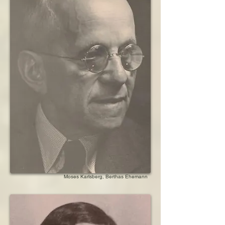
1926      Geburt des Enkels Walter

1933      Unterbringung der Kinder von Sohn 
Bernhard in der Schweiz

>1933    Sohn Bernhard verteidigt als Jurist 
KPD-Mitglieder bei Gericht

1935      Haftbefehl gegen Sohn Bernhard 
wegen Hochverrats

1935      Flucht von Sohn Bernhard und Ehefrau 
Ilse in die Schweiz

1935      Tod des Sohnes Ernst Karlsberg

1936      Haftbefehl gegen Schwiegertochter Ilse 
wegen KPD-Mitgliedschaft

1936      Aberkennung der deutschen 
Staatsbürgerschaft von Sohn Bernhard und 
Ehefrau Ilse 

1936      Auswanderung von Schwiegertochter 
Nanette Karlsberg mit den beiden Kindern nach 
Palästina 

1937      Flucht des Sohnes Bernhard in die 
Niederlande

Moses Karlsberg, Berthas Ehemann
1937      Nachzug der Schwiegertochter Ilse und 
der drei Enkelkinder in die NL

1938      Ehemann kündigt seine Posten als 
Mitinhaber und Direktor seiner Firma

1938      Verteilung des Vermögens an die 