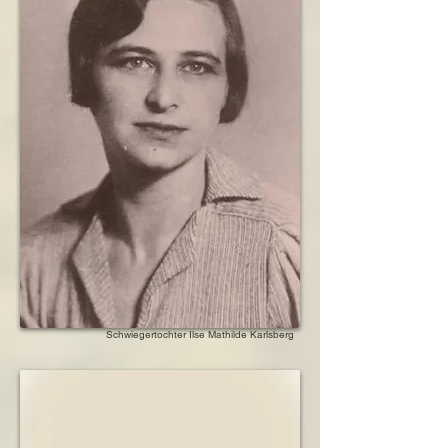
Kinder und Geschwister

1938      Nichtinanspruchnahme des englischen 
Dauervisums

1938      Auswanderung in die Niederlande, 
zusammen mit Ehemann Moses

1938      Emigration der Tochter Ilse mit ihrem 
Ehemann nach Palästina

1940      Sohn Bernhard geht in den 
niederländischen Untergrund

1940      Verhaftung der Schwiegertochter Ilse 
Karlsberg

1941      Die Kinder von Bernhard und Ilse 
Karlsberg gehen in den Untergrund

1941      Ihre Schwester Alice wird mit ihrem 
Ehemann nach Litzmannstadt verschleppt, das 
weitere Schicksal ist unbekannt 

1942      Verschleppung der Schwiegertochter 
Ilse nach Theresienstadt

1943      Verhaftung und Verschleppung nach 
Schwiegertochter Ilse Mathilde Karlsberg
Westerbork

1943      Verschleppung und Tod der 
Schwiegermutter von Sohn Bernhard in Sobibor

1943      Deportation und Tod in der Mordstätte 
Sobibor

1944      Verschleppung und Tod der 