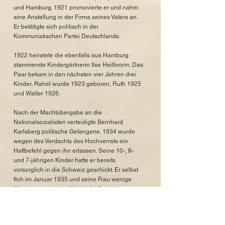
und Hamburg. 1921 promovierte er und nahm
eine Anstellung in der Firma seines Vaters an.
Er betätigte sich politisch in der
Kommunistischen Partei Deutschlands.
1922 heiratete die ebenfalls aus Hamburg
stammende Kindergärtnerin Ilse Heilbronn. Das
Paar bekam in den nächsten vier Jahren drei
Kinder, Rahel wurde 1923 geboren, Ruth 1925
und Walter 1926.
Nach der Machtübergabe an die
Nationalsozialisten verteidigte Bernhard
Karlsberg politische Gefangene. 1934 wurde
wegen des Verdachts des Hochverrats ein
Haftbefehl gegen ihn erlassen. Seine 10-, 8-
und 7-jährigen Kinder hatte er bereits
vorsorglich in die Schweiz geschickt. Er selbst
floh im Januar 1935 und seine Frau wenige
Monate später ebenfalls in die Schweiz.
Ehefrau und Kinder flohen weiter nach Prag.
Bernhard versuchte währenddessen eine
Arbeitsgenehmigung in Frankreich oder in den