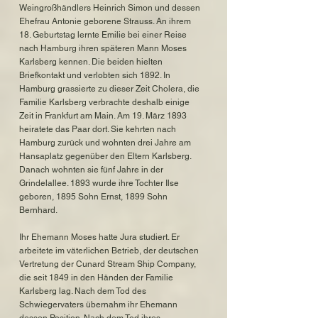
Weingroßhändlers Heinrich Simon und dessen
Ehefrau Antonie geborene Strauss. An ihrem
18. Geburtstag lernte Emilie bei einer Reise
nach Hamburg ihren späteren Mann Moses
Karlsberg kennen. Die beiden hielten
Briefkontakt und verlobten sich 1892. In
Hamburg grassierte zu dieser Zeit Cholera, die
Familie Karlsberg verbrachte deshalb einige
Zeit in Frankfurt am Main. Am 19. März 1893
heiratete das Paar dort. Sie kehrten nach
Hamburg zurück und wohnten drei Jahre am
Hansaplatz gegenüber den Eltern Karlsberg.
Danach wohnten sie fünf Jahre in der
Grindelallee. 1893 wurde ihre Tochter Ilse
geboren, 1895 Sohn Ernst, 1899 Sohn
Bernhard.
Ihr Ehemann Moses hatte Jura studiert. Er
arbeitete im väterlichen Betrieb, der deutschen
Vertretung der Cunard Stream Ship Company,
die seit 1849 in den Händen der Familie
Karlsberg lag. Nach dem Tod des
Schwiegervaters übernahm ihr Ehemann