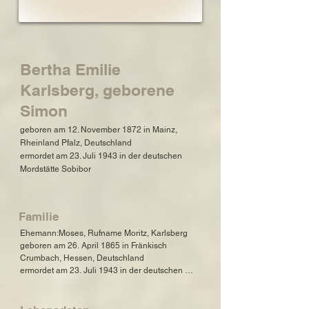
Bertha Emilie
Karlsberg, geborene
Simon
geboren am 12. November 1872 in Mainz,
Rheinland Pfalz, Deutschland
ermordet am 23. Juli 1943 in der deutschen
Mordstätte Sobibor
Familie
Ehemann:Moses, Rufname Moritz, Karlsberg

geboren am 26. April 1865 in Fränkisch 
Crumbach, Hessen, Deutschland

ermordet am 23. Juli 1943 in der deutschen 
Mordstätte Sobibor

Tochter: Ilse Karlsberg, verh. Unna
