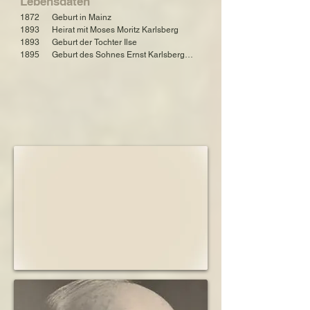
Lebensdaten
geboren am 16. Dezember 1893 in Hamburg, 
1872      Geburt in Mainz

Deutschland

1893      Heirat mit Moses Moritz Karlsberg

verstorben am  21. Juni 1984 in Givat Haim, 
1893      Geburt der Tochter Ilse

Israel

1895      Geburt des Sohnes Ernst Karlsberg

1897      Ehemannes übernimmt Postens seines 
Sohn: Ernst Karlsberg 

Vaters

geboren am 29. März 1895 in Hamburg, Stadt 
1897      Kauf eines Hauses als 
Hamburg, Deutschland

Familienwohnsitz

verstorben am 8. Oktober 1935 in Hamburg, 
1899      Geburt des Sohnes Bernhard

Deutschland

1913      Heirat der Tochter Ilse, verheiratete 
Unna

Sohn: Bernhard Karlsberg

1917      Notabitur des Sohnes Bernhard

geboren am 11. Oktober 1899 in Hamburg, 
1917      Teilnahme des Sohnes Bernhard am 
Deutschland

Ersten Weltkrieg

verstorben am 18. Januar 1985 in Hoofddorp, 
1921      Sohn Bernhard promoviert in Jura

Provinz Nordholland, Niederlande
1922      Eintritt von Sohn Bernhard in den 
väterlichen Betrieb

1922      Heirat des Sohnes Ernst mit Nanette 
Lanzkorn

1922      Heirat des Sohnes Bernhard mit Ilse 
Heilbronn

1922      Geburt der Enkelin Luise

1923      Geburt der Enkelin Rachel

1925      Geburt der Enkelin Ruth
