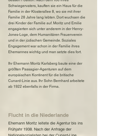
dessen Position. Nach dem Tod ihres
Schwiegervaters, kauften sie ein Haus für die
Familie in der Klosterallee 8, wo sie mit ihrer
Familie 28 Jahre lang lebten. Dort wuchsen die
drei Kinder der Familie auf. Moritz und Emilie
engagierten sich unter anderem in der Henry-
Jones-Loge, dem Humanitären Frauenverein
und in der jüdischen Gemeinde. Soziales
Engagement war schon in der Familie ihres
Ehemannes wichtig und man setzte dies fort.
Ihr Ehemann Moritz Karlsberg baute eine der
größten Passagier-Agenturen auf dem
europäischen Kontinent für die britische
Cunard-Linie aus. Ihr Sohn Bernhard arbeitete
ab 1922 ebenfalls in der Firma.
Flucht in die Niederlande
Ehemann Moritz leitete die Agentur bis ins
Frühjahr 1938. Nach der Anfrage der
Nationalsozialisten bei der Cunard-Line