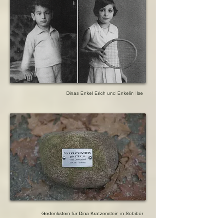
Auschwitz-Birkenau

Schwiegerenkel Otto Meijer, verh. mit Enkelin 
Hilde Kratzenstein

geboren am 26. Juni 1917 in Groningen, 
Niederlande

ermordet am 6. Januar 1944 im 
Konzentrationslager Auschwitz-Monowitz
Dinas Enkel Erich und Enkelin Ilse
Gedenkstein für Dina Kratzenstein in Sobibór