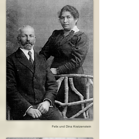
Kratzenstein

Familie ihrer Tochter Hedwig

geboren am 30. März 1894 in Schüttdorf, 
1942          Verhaftung und Verschleppung der 
Niedersachsen, Deutschland

Familie

ermordet am 6. Oktober 1944 in der Mordstätte 
                  ihres Sohnes Hermann nach 
Ausschwitz-Birkenau

Westerbork

1943          Verschleppung von Sohn Hermann 
Enkelin Hilde Kratzenstein, verwitwete Meijer, 
und Ehefrau Emilie

verheiratete Cohen

                  nach Theresienstadt

geboren am 5. Februar 1919 in Schüttdorf, 
1943          Verhaftung, Verschleppung nach 
Niedersachsen, Deutschland

Westerbork

verstorben am 10. März 2006 in Benidorm, 
1943          Ermordung in Sobibor

Spanien

1944          Verschleppung von Sohn Hermann 
und Enkel Erich über Dachau

Enkelin Ilse Kratzenstein

                  nach Flossenbürg

geboren am 17. Dezember 1921 in 
1944          Verschleppung und Tod der Familie 
Niedermarsberg, Nordrhein-Westfalen, 
ihrer Tochter Hedwig

Deutschland

                  in Auschwitz

ermordet am 6. Oktober 1944 in der Mordstätte 
1945          Ermordung ihres Sohnes Hermann 
Auschwitz-Birkenau

in Leitmeritz
Enkel Erich Kratzenstein

geboren am 21. März 1927 in Niedermarsberg, 
Nordrhein-Westfalen, Deutschland

Felix und Dina Kratzenstein
umgekommen am:24. März 1945 im 
Konzentrationslager Flossenbürg
