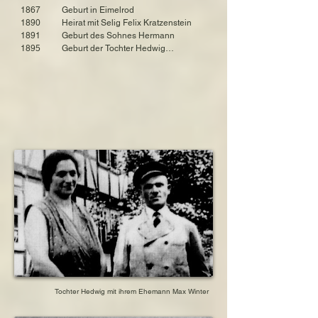
Sohn Hermann Kratzenstein

1867          Geburt in Eimelrod

geboren am 5. Februar 1891 in Marienhagen, 
1890          Heirat mit Selig Felix Kratzenstein

Hessen, Deutschland

1891          Geburt des Sohnes Hermann

umgekommen am 27. Januar 1945 im 
1895          Geburt der Tochter Hedwig

Konzentrationslager Leitmeritz

1900          Geburt der Tochter Herda

1904          Geburt des Sohnes Julius Joseph

Tochter Hedwig Kratzenstein, verheiratete 
1918          Heirat des Sohnes Hermann 

Winter

1919          Tod des Ehemannes Felix 
geboren am 28. Februar 1895 in Marienhagen, 
Kratzenstein

Hessen, Deutschland

1919?        Heirat der Tochter Hedwig mit Max 
ermordet am 19. Oktober 1942 in der deutschen 
Winter 

Mordstätte Auschwitz-Birkenau

1919          Übernahme des Geschäfts durch 
Schwiegersohn Max Winter

Tochter Herda Kratzenstein

1920          Heirat von Tochter Herda 

geboren am 07. April 1900 in Marienhagen, 
1927          Studium des Sohnes Julius 

Hessen, Deutschland

1930?        Heirat des Sohnes Julius

verstorben am 24. März 1983 in Zell am 
1933          Emigration des Sohnes Hermann in 
Harmersbach

die Niederlande

1934          Abschluss des Rabbinerstudiums 
Sohn Julius Joseph Kratzenstein

des Sohnes Julius Joseph

geboren am 2. April 1904 in Marienhagen, 
1936          Tausch ihres Hauses in 
Hessen, Deutschland

Marienhagen gegen

verstorben 1990 in den USA

                  zwei Häuser in Enschede, 
Tochter Hedwig mit ihrem Ehemann Max Winter
Niederlande

Schwiegertochter:Emilie Wertheim, verheiratete 
1936          Flucht in die Niederlande mit der 