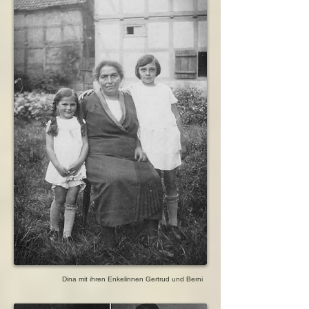
Schwiegersohn Max Winter

geboren am 23. September 1895

geboren in Jastrow, Polen (damals Deutsch 
Krone, Schlesien)

ermordet am 31. März 1944 in der Mordstätte 
Auschwitz-Birkenau

Enkelin Berni Winter, später verheiratete van 
Gelder

geboren am 16. Oktober 1920 in Marienhagen, 
Hessen, Deutschland

ermordet am 19. Oktober 1942 in der Mordstätte 
Auschwitz-Birkenau

Enkelin Gertrud Winter

geboren am 9. Juni 1924 in Marienhagen, 
Hessen, Deutschland

ermordet am 19. Oktober 1942 in der Mordstätte 
Auschwitz-Birkenau

Schwiegerenkel Karel van Gelder, verheiratet 
mit Enkelin Berni Winter

Dina mit ihren Enkelinnen Gertrud und Berni
geboren am 9. Juni 1922 in Borne, Niederlande

ermordet am 31. März 1944 in der Mordstätte 