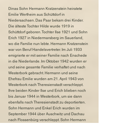
Dinas Sohn Hermann Kratzenstein heiratete
Emilie Wertheim aus Schüttdorf in
Niedersachsen. Das Paar bekam drei Kinder.
Die älteste Tochter Hilde wurde 1919 in
Schüttdorf geboren. Tochter Ilse 1921 und Sohn
Erich 1927 in Niedermarsberg im Sauerland,
wo die Familie nun lebte. Hermann Kratzenstein
war von Beruf Handelsvertreter. Im Juli 1933
emigrierte er mit seiner Familie nach Enschede
in die Niederlande. Im Oktober 1942 wurden er
und seine gesamte Familie verhaftet und nach
Westerbork gebracht. Hermann und seine
Ehefrau Emilie wurden am 21. April 1943 von
Westerbork nach Theresienstadt verschleppt.
Ihre beiden Kinder Ilse und Erich blieben noch
bis Januar 1944 in Westerbork, um sie dann
ebenfalls nach Theresienstadt zu deportierten.
Sohn Hermann und Enkel Erich wurden im
September 1944 über Auschwitz und Dachau
nach Flossenbürg verschleppt. Sohn Hermann
starb am 27. Januar 1945 in Leitmeritz, einem
Außenlager des Konzentrationslagers
Flossenbürg. Enkel Erich kam am 24. März