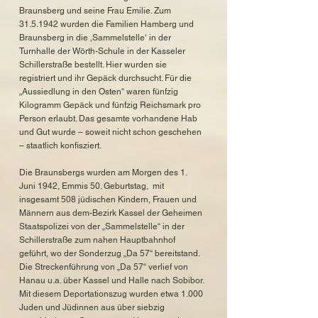
Braunsberg und seine Frau Emilie. Zum
31.5.1942
wurden die Familien Hamberg und
Braunsberg in die ‚Sammelstelle‘ in der
Turnhalle der Wörth-Schule in der Kasseler
Schillerstraße bestellt. Hier wurden sie
registriert und ihr Gepäck durchsucht. Für die
„Aussiedlung in den Osten“ waren fünfzig
Kilogramm Gepäck und fünfzig Reichsmark pro
Person erlaubt. Das gesamte vorhandene Hab
und Gut wurde – soweit nicht schon geschehen
– staatlich konfisziert.
Die Braunsbergs wurden am Morgen des 1.
Juni 1942, Emmis 50. Geburtstag, mit
insgesamt 508 jüdischen Kindern, Frauen und
Männern aus dem-Bezirk Kassel der Geheimen
Staatspolizei von der „Sammelstelle“ in der
Schillerstraße zum nahen Hauptbahnhof
geführt, wo der Sonderzug „Da 57“ bereitstand.
Die Streckenführung von „Da 57“ verlief von
Hanau u.a. über Kassel und Halle nach Sobibor.
Mit diesem Deportationszug wurden etwa 1.000
Juden und Jüdinnen aus über siebzig