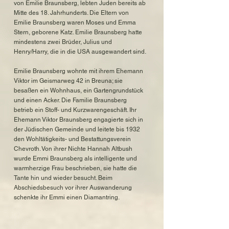
von Emilie Braunsberg, lebten Juden bereits ab
Mitte des 18. Jahrhunderts. Die Eltern von
Emilie Braunsberg waren Moses und Emma
Stern, geborene Katz. Emilie Braunsberg hatte
mindestens zwei Brüder, Julius und
Henry/Harry, die in die USA ausgewandert sind.
Emilie Braunsberg wohnte mit ihrem Ehemann
Viktor im Geismarweg 42 in Breuna; sie
besaßen ein Wohnhaus, ein Gartengrundstück
und einen Acker. Die Familie Braunsberg
betrieb ein Stoff- und Kurzwarengeschäft. Ihr
Ehemann Viktor Braunsberg engagierte sich in
der Jüdischen Gemeinde und leitete bis 1932
den Wohltätigkeits- und Bestattungsverein
Chevroth. Von ihrer Nichte Hannah Altbush
wurde Emmi Braunsberg als intelligente und
warmherzige Frau beschrieben, sie hatte die
Tante hin und wieder besucht. Beim
Abschiedsbesuch vor ihrer Auswanderung
schenkte ihr Emmi einen Diamantring.