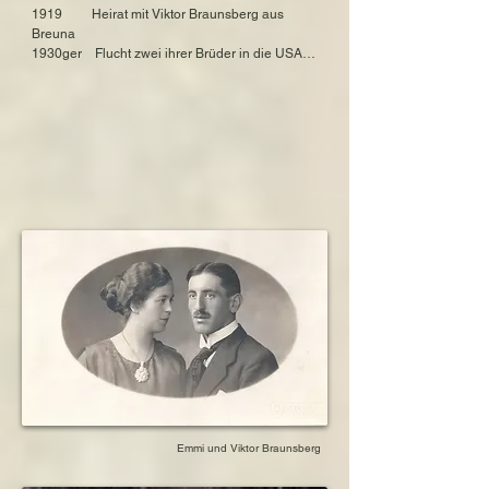
1919         Heirat mit Viktor Braunsberg aus 
Breuna

1930ger    Flucht zwei ihrer Brüder in die USA

1938         Inhaftierung für einen Tag

1938         Einquartierung der Familie Hamberg 
in ihrem Haus

1939         Selbstmord ihres Vater Moses Stern

1942         Deportation und Ermordung in 
Sobibor
Emmi und Viktor Braunsberg