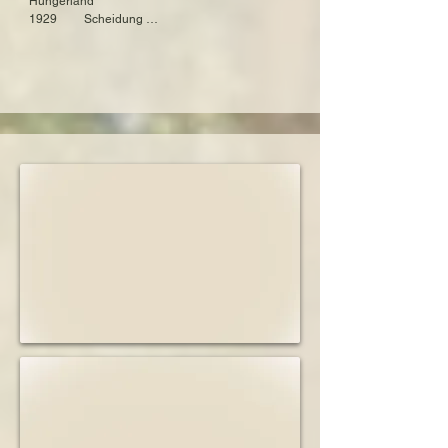
Hungerland

Konzentrationslager Neuengamme
1929         Scheidung 

1932         Heirat mit Siegfried Meyer

1938         Haft des Ehemannes im 
Konzentrationslager Buchenwald

1938         Zwangsumzug in ein Kasseler 
„Judenhaus“

1942         Verschleppung und Ermordung in 
Sobibor

1942         Tod des Ehemannes in Majdanek