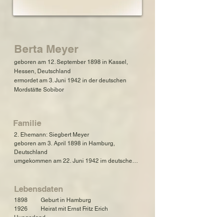
Berta Meyer
geboren am 12. September 1898 in Kassel,
Hessen, Deutschland
ermordet am 3. Juni 1942 in der deutschen
Mordstätte Sobibor
Familie
2. Ehemann: Siegbert Meyer

geboren am 3. April 1898 in Hamburg, 
Deutschland

umgekommen am 22. Juni 1942 im deutschen 
Konzentrations- und Mordlager Majdanek

1. Ehemann: Ernst Fritz Erich Hungerland

Lebensdaten
geboren am 15. Oktober 1900 in Kassel, 
1898         Geburt in Hamburg

Hessen, Deutschland

1926         Heirat mit Ernst Fritz Erich 
umgekommen am 30. März 1943 im 