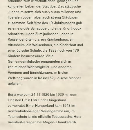
erheblich zum wirtschaftlichen, geistigen und
kulturellen Leben der Stadt bei. Das städtische
Judentum setzte sich aus v.a. assimilierten und
liberalen Juden, aber auch streng Gläubigen
zusammen. Seit Mitte des 19. Jahrhunderts gab
es eine große Synagoge und eine für orthodox
orientierte Juden.Zum jüdischen Leben in
Kassel gehörten u.a. ein Krankenhaus, ein
Altersheim, ein Waisenhaus, ein Kinderhort und
eine jüdische Schule, die 1933 noch von 176
Kindern besucht wurde. Viele
Gemeindemitglieder engagierten sich in
zahlreichen Wohltätigkeits- und anderen
Vereinen und Einrichtungen. Im Ersten
Weltkrieg waren in Kassel 62 jüdische Männer
gefallen.
Berta war vom
24.11.1926
bis 1929 mit dem
Christen Ernst Fritz Erich Hungerland
verheiratet. Ernst Hungerland kam 1943 im
Konzentrationslager Neuengamme um, im
Totenschein ist die offizielle Todesurache; Herz-
Kreislaufversagen bei Magen- Darmkatarrh.