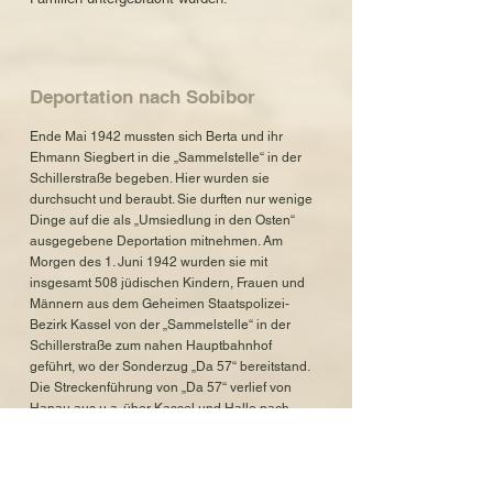
Deportation nach Sobibor
Ende Mai 1942 mussten sich Berta und ihr
Ehmann Siegbert in die „Sammelstelle“ in der
Schillerstraße begeben. Hier wurden sie
durchsucht und beraubt. Sie durften nur wenige
Dinge auf die als „Umsiedlung in den Osten“
ausgegebene Deportation mitnehmen. Am
Morgen des 1. Juni 1942 wurden sie mit
insgesamt 508 jüdischen Kindern, Frauen und
Männern aus dem Geheimen Staatspolizei-
Bezirk Kassel von der „Sammelstelle“ in der
Schillerstraße zum nahen Hauptbahnhof
geführt, wo der Sonderzug „Da 57“ bereitstand.
Die Streckenführung von „Da 57“ verlief von
Hanau aus u.a. über Kassel und Halle nach
Sobibor. Mit diesem Deportationszug wurden
etwa 1.000 Jüdinnen und Juden aus über
siebzig verschiedenen Orten v.a. aus Hessen
und Sachsen-Anhalt in den Osten verschleppt.