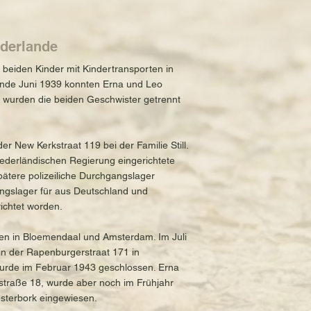
ederlande
beiden Kinder mit Kindertransporten in
 Ende Juni 1939 konnten Erna und Leo
t wurden die beiden Geschwister getrennt
r New Kerkstraat 119 bei der Familie Still.
ederländischen Regierung eingerichtete
pätere polizeiliche Durchgangslager
ingslager für aus Deutschland und
ichtet worden.
ien in Bloemendaal und Amsterdam. Im Juli
n der Rapenburgerstraat 171 in
rde im Februar 1943 geschlossen. Erna
fstraße 18, wurde aber noch im Frühjahr
esterbork eingewiesen.