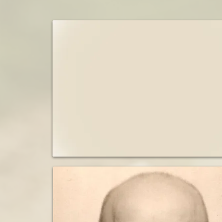
1943         Inhaftierung in Westerbo
Halbbruder: Max Mendel Verständig
1943         Deportation und Ermor
geboren am 18. Juli 1903 in Halber
umgekommen am 10. Februar 1945 
Halbbruder: Hermann Verständig

geboren 1906 in Halberstadt, Sach
emigriert in die USA

Halbbruder: Siegmund Verständig

geboren am 28. Dezember 1907 in 
ermordet am 9. März 1943 im Mord