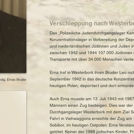
Verschleppung nach Westerbo
Das „Polizeiliche Judendurchgangslager Kam
Konzentrationslager in Vorbereitung der Depo
und niederländischen Jüdinnen und Juden in
zwischen 1942 und 1944 107.000 Jüdinnen u
Transporte mit über 34.000 Menschen verlie
Erna traf in Westerbork ihren Bruder Leo nic
September 1942 in das deutsche Konzentrati
ndig, Ernas Bruder
heutigen Polen, deportiert und dort ermorde
Auch Erna musste am 13. Juli 1943 mit 198
Männern einen Zug besteigen. Dies war der 1
Durchgangslager Westerbork mit dem Ziel Sob
Fahrt in Viehwaggons erreichte der Zug am 
Sobibor, im heutigen Ostpolen. Erna Verstän
getötet. Keiner der 1988 jüdischen Kinder,