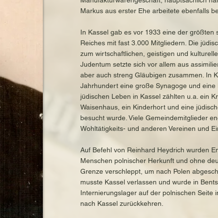
Manufakturwarengeschäft, hauptsächlich hande
Markus aus erster Ehe arbeitete ebenfalls b
In Kassel gab es vor 1933 eine der größten
Reiches mit fast 3.000 Mitgliedern. Die jü
zum wirtschaftlichen, geistigen und kulturell
Judentum setzte sich vor allem aus assimili
aber auch streng Gläubigen zusammen. In Ka
Jahrhundert eine große Synagoge und eine k
jüdischen Leben in Kassel zählten u.a. ein K
Waisenhaus, ein Kinderhort und eine jüdisc
besucht wurde. Viele Gemeindemitglieder eng
Wohltätigkeits- und anderen Vereinen und E
Auf Befehl von Reinhard Heydrich wurden E
Menschen polnischer Herkunft und ohne deu
Grenze verschleppt, um nach Polen abgesch
musste Kassel verlassen und wurde in Bent
Internierungslager auf der polnischen Seite 
nach Kassel zurückkehren.