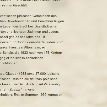
lte er mit Textilien.Sein ältester Sohn
ei ihm im Geschäft.
 städtischen jüdischen Gemeinden des
dischen Bewohnerinnen und Bewohner trugen
en Leben der Stadt bei. Das städtische
erten und liberalen Jüdinnen und Juden,
ssel gab es seit Mitte des 19.
leine für orthodox orientierte Juden. Zum
rankenhaus, ein Altersheim, ein
he Schule, die 1933 noch von 176 Kindern
agierten sich in zahlreichen
inrichtungen.
nde Oktober 1938 etwa 17.000 jüdische
tschen Pass an die deutsch-polnische
oben zu werden. Auch Josef Verständig
schen (Zbąszyń) in einem
inhaftiert. Erst im Sommer 1939 konnte er