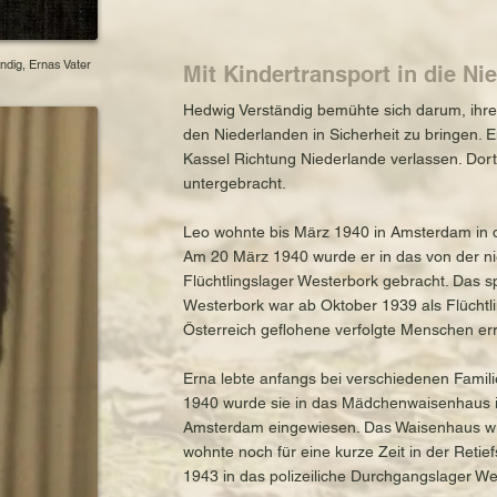
ndig, Ernas Vater
Mit Kindertransport in die Ni
Hedwig Verständig bemühte sich darum, ihre 
den Niederlanden in Sicherheit zu bringen.
Kassel Richtung Niederlande verlassen. Dor
untergebracht.
Leo wohnte bis März 1940 in Amsterdam in de
Am 20 März 1940 wurde er in das von der ni
Flüchtlingslager Westerbork gebracht. Das s
Westerbork war ab Oktober 1939 als Flüchtl
Österreich geflohene verfolgte Menschen err
Erna lebte anfangs bei verschiedenen Famil
1940 wurde sie in das Mädchenwaisenhaus i
Amsterdam eingewiesen. Das Waisenhaus wu
wohnte noch für eine kurze Zeit in der Retie
1943 in das polizeiliche Durchgangslager W