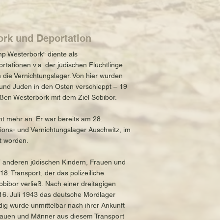
rk und Deportation
p Westerbork“ diente als
rtationen v.a. der jüdischen Flüchtlinge
 die Vernichtungslager. Von hier wurden
nd Juden in den Osten verschleppt – 19
ßen Westerbork mit dem Ziel Sobibor.
ht mehr an. Er war bereits am 28.
ons- und Vernichtungslager Auschwitz, im
t worden.
7 anderen jüdischen Kindern, Frauen und
8. Transport, der das polizeiliche
ibor verließ. Nach einer dreitägigen
16. Juli 1943 das deutsche Mordlager
dig wurde unmittelbar nach ihrer Ankunft
 Frauen und Männer aus diesem Transport