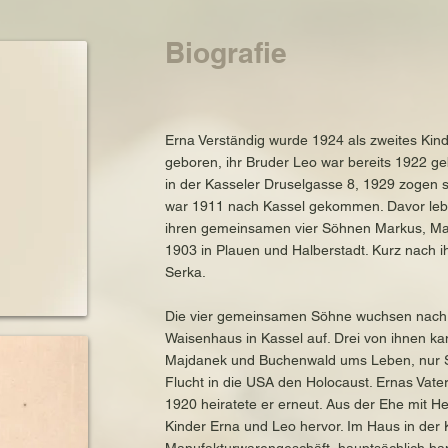
rk



dung in Sobibor
stadt, Sachsen, Deutschland

Biografie
im Konzentrationslager Buchenwald

sen, Deutschland

Erna Verständig wurde 1924 als zweites Kin
geboren, ihr Bruder Leo war bereits 1922 g
in der Kasseler Druselgasse 8, 1929 zogen s
war 1911 nach Kassel gekommen. Davor lebte
Halberstadt, Sachsen, Deutschland

ihren gemeinsamen vier Söhnen Markus, Ma
lager Sobibor
1903 in Plauen und Halberstadt. Kurz nach ih
Serka.
Die vier gemeinsamen Söhne wuchsen nach d
Waisenhaus in Kassel auf. Drei von ihnen ka
Majdanek und Buchenwald ums Leben, nur 
Flucht in die USA den Holocaust. Ernas Vater 
1920 heiratete er erneut. Aus der Ehe mit 
Kinder Erna und Leo hervor. Im Haus in der 