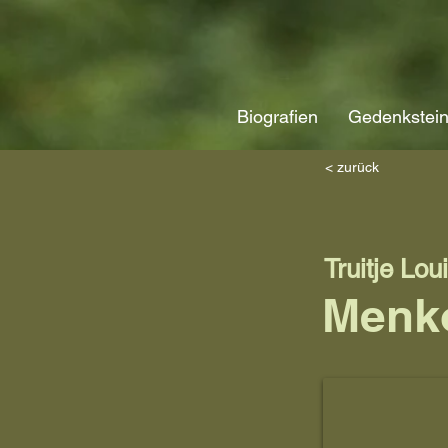
Biografien
Gedenkstei
< zurück
Truitje Lou
Menk