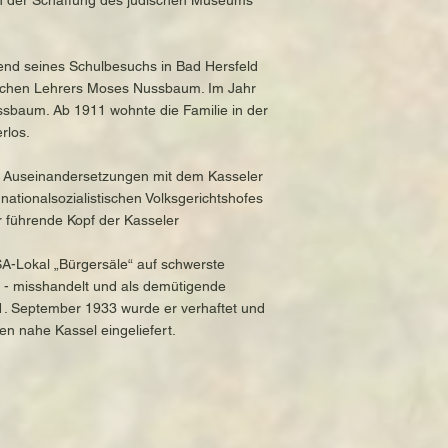
n der Schaffung des jüdischen Museums
rend seines Schulbesuchs in Bad Hersfeld
dischen Lehrers Moses Nussbaum. Im Jahr
ssbaum. Ab 1911 wohnte die Familie in der
rlos.
he Auseinandersetzungen mit dem Kasseler
ationalsozialistischen Volksgerichtshofes
r führende Kopf der Kasseler
A-Lokal „Bürgersäle“ auf schwerste
 - misshandelt und als demütigende
1. September 1933 wurde er verhaftet und
en nahe Kassel eingeliefert.