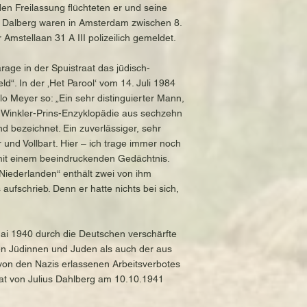
en Freilassung flüchteten er und seine
s Dalberg waren in Amsterdam zwischen 8.
Amstellaan 31 A III polizeilich gemeldet.
rage in der Spuistraat das jüdisch-
d“. In der ‚Het Parool‘ vom 14. Juli 1984
lo Meyer so: „Ein sehr distinguierter Mann,
ie Winkler-Prins-Enzyklopädie aus sechzehn
 bezeichnet. Ein zuverlässiger, sehr
und Vollbart. Hier – ich trage immer noch
 mit einem beeindruckenden Gedächtnis.
Niederlanden“ enthält zwei von ihm
aufschrieb. Denn er hatte nichts bei sich,
ai 1940 durch die Deutschen verschärfte
hen Jüdinnen und Juden als auch der aus
von den Nazis erlassenen Arbeitsverbotes
at von Julius Dahlberg am 10.10.1941