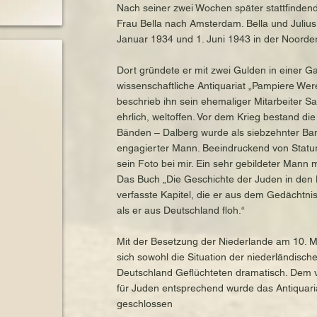
Nach seiner zwei Wochen später stattfindend
Frau Bella nach Amsterdam. Bella und Juliu
Januar 1934 und 1. Juni 1943 in der Noorder 
Dort gründete er mit zwei Gulden in einer Ga
wissenschaftliche Antiquariat „Pampiere Werel
beschrieb ihn sein ehemaliger Mitarbeiter Sa
ehrlich, weltoffen. Vor dem Krieg bestand d
Bänden – Dalberg wurde als siebzehnter Band
engagierter Mann. Beeindruckend von Statur 
sein Foto bei mir. Ein sehr gebildeter Mann
Das Buch „Die Geschichte der Juden in den 
verfasste Kapitel, die er aus dem Gedächtnis 
als er aus Deutschland floh.“
Mit der Besetzung der Niederlande am 10. M
sich sowohl die Situation der niederländisc
Deutschland Geflüchteten dramatisch. Dem 
für Juden entsprechend wurde das Antiquari
geschlossen