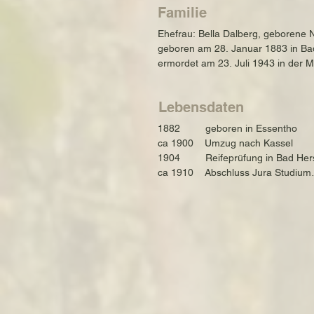
Familie
Ehefrau: Bella Dalberg, geborene
geboren am 28. Januar 1883 in Bad
ermordet am 23. Juli 1943 in der M
Lebensdaten
1882         geboren in Essentho

ca 1900    Umzug nach Kassel

1904         Reifeprüfung in Bad Hers
ca 1910    Abschluss Jura Studium

1911         Heirat mit Bella Nussb
1933         Schwerste Misshandlun
1933         Einlieferung ins Konzen
1934         Flucht in die Niederlan
1941         Schließung des Antiqua
1940         Verhaftung und Versch
1943         Deportation und Ermor