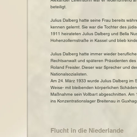
Alexander Lewinsohn war er federführend a
beteiligt.
Julius Dalberg hatte seine Frau bereits wäh
kennen gelernt. Sie war die Tochter des jü
1911 heirateten Julius Dalberg und Bella Nu
Hohenzollernstraße in Kassel und blieb kinde
Julius Dalberg hatte immer wieder beruflic
Rechtsanwalt und späteren Präsidenten des n
Roland Freisler. Dieser war Sprecher und de
Nationalsozialisten.
Am 24. März 1933 wurde Julius Dalberg im S
Weise- mit bleibenden körperlichen Schäden
Maßnahme sein Vollbart abgeschnitten. Am 
ins Konzentrationslager Breitenau in Guxhag
Flucht in die Niederlande