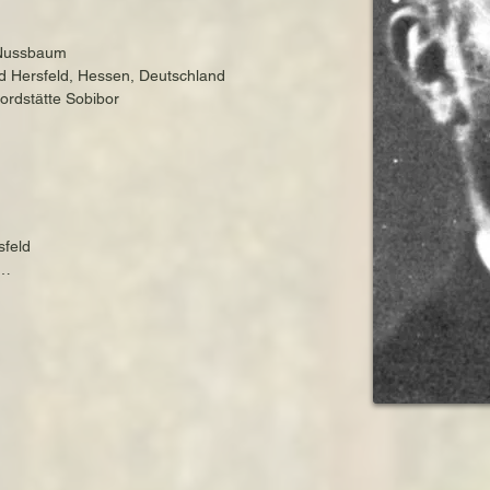
 Nussbaum

 Hersfeld, Hessen, Deutschland

ordstätte Sobibor
feld

aum aus Bad Hersfeld

gen durch die Kasseler SA

trationslager Breitenau bei Kassel

de; Gründung eines eigenen Antiquariats

riats durch die deutschen Besatzer

leppung nach Westerbork

dung in Sobibor