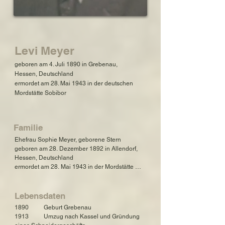
Levi Meyer
geboren am 4. Juli 1890 in Grebenau,
Hessen, Deutschland
ermordet am 28. Mai 1943 in der deutschen
Mordstätte Sobibor
Familie
Ehefrau Sophie Meyer, geborene Stern

geboren am 28. Dezember 1892 in Allendorf, 
Hessen, Deutschland

ermordet am 28. Mai 1943 in der Mordstätte 
Sobibor

Tochter Berta (Bertl) Meyer

Lebensdaten
geboren am 21. April 1927 in Kassel, Hessen, 
1890          Geburt Grebenau

Deutschland

1913          Umzug nach Kassel und Gründung 
ermordet am:Mai 1943 in der Mordstätte 