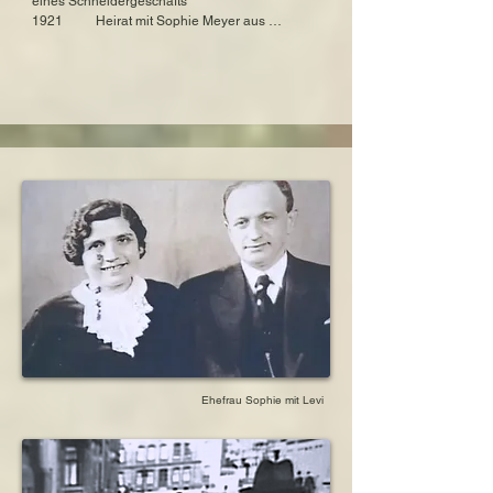
eines Schneidergeschäfts

Sobibor

1921          Heirat mit Sophie Meyer aus 
Allendorf

Sohn Meinhard Meyer

1924          Geburt des Sohnes Meinhard

geboren am 16. Februar 1924 in Kassel, 
1927          Geburt der Tochter Berta

Hessen, Deutschland

1937          Flucht eines Bruders in die USA

ausgewandert im Januar 1938 in die USA

1938          Flucht des Sohnes Meinhard in die 
gestorben 1998 in Louisville, USA
USA

1938          Inhaftierung im Konzentrationslager 
Buchenwald

1938          Berufsverbot und Enteignung

1939          Verschickung der Tochter Berta mit 
einem Kindertransport

                  in die Niederlande

1940          Erteilung eines Visums für die USA

1940          Einstellung des transatlantischen 
Schiffverkehrs am Tag

                  ihrer geplanten Abreise 

1940          die Familie lässt sich in Amsterdam 
nieder

1943          Inhaftierung in den 
Ehefrau Sophie mit Levi
Konzentrationslagern Kamp Vught 

                  und Westerbork

1943          Deportation und Ermordung in der 
Mordstätte Sobibor