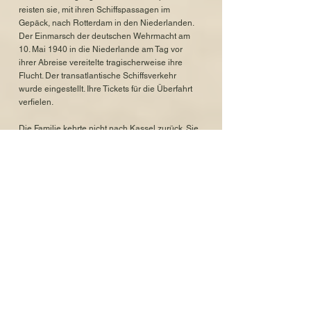
reisten sie, mit ihren Schiffspassagen im
Gepäck, nach Rotterdam in den Niederlanden.
Der Einmarsch der deutschen Wehrmacht am
10. Mai 1940 in die Niederlande am Tag vor
ihrer Abreise vereitelte tragischerweise ihre
Flucht. Der transatlantische Schiffsverkehr
wurde eingestellt. Ihre Tickets für die Überfahrt
verfielen.
Die Familie kehrte nicht nach Kassel zurück. Sie
lebten über zwei Jahre in Amsterdam, ihre
Tochter Berta wohnte nun wieder bei ihnen. Ab
1941 waren sie in Amsterdam in der Plantage
Badlaan 19 ansässig, ihre letzte Meldeadresse
war in der Plantage Kerklaan 3. Mit ihnen lebten
bis zu 50.000 deutsche Jüdinnen und Juden in
den Niederlanden, die seit 1933 legal oder
illegal eingewandert waren.
Die Integration der Flüchtlinge wurde in den
Niederlanden schon ab Ende der 30er Jahre
erschwert. Emigranten erhielten zu dieser Zeit
keine Arbeitserlaubnis und viele waren von