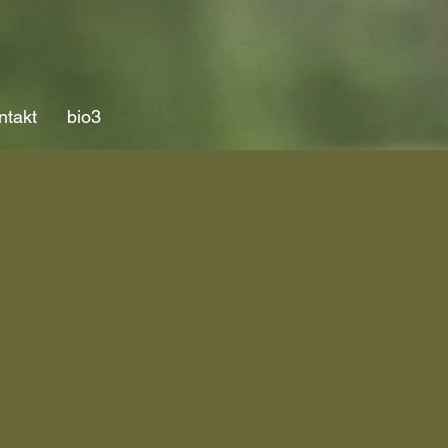
ntakt
bio3