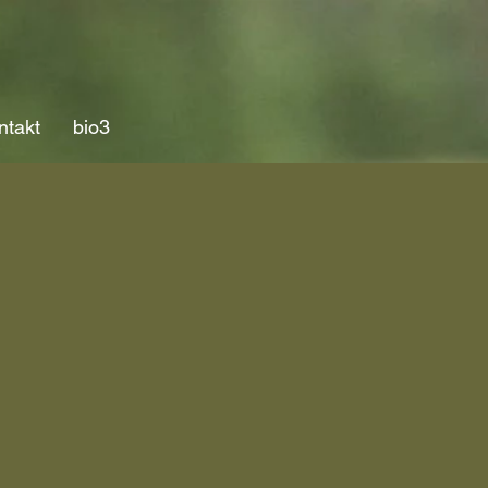
ntakt
bio3