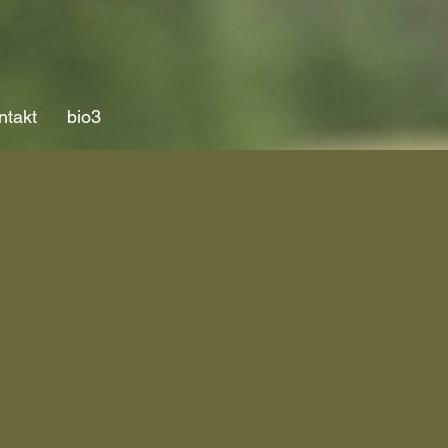
ntakt
bio3