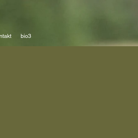
ntakt
bio3