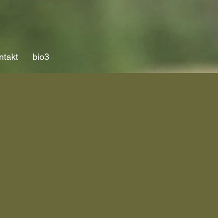
ntakt
bio3