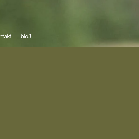
ntakt
bio3