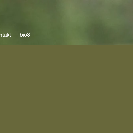
ntakt
bio3