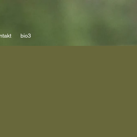
ntakt
bio3