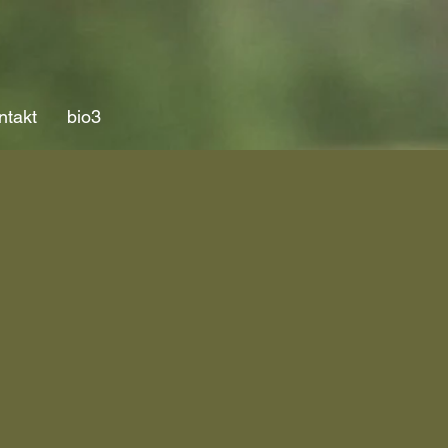
ntakt
bio3