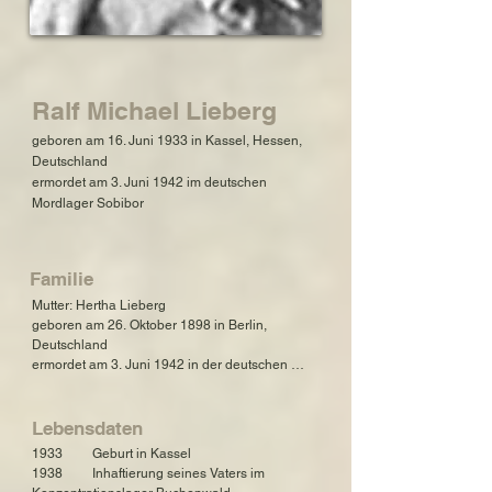
Ralf Michael Lieberg
geboren am 16. Juni 1933 in Kassel, Hessen,
Deutschland
ermordet am 3. Juni 1942 im deutschen
Mordlager Sobibor
Familie
Mutter: Hertha Lieberg

geboren am 26. Oktober 1898 in Berlin, 
Deutschland

ermordet am 3. Juni 1942 in der deutschen 
Mordstätte Sobibor

Vater: Wilhelm Lieberg

Lebensdaten
geboren am 19. Dezember 1893 in Kassel, 
1933         Geburt in Kassel

Hessen, Deutschland

1938         Inhaftierung seines Vaters im 
umgekommen am 8. September 1942 im 