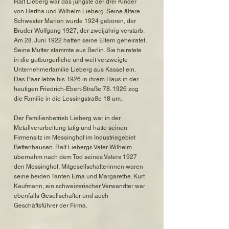
Ralf Lieberg war das jüngste der drei Kinder
von Hertha und Wilhelm Lieberg. Seine ältere
Schwester Marion wurde 1924 geboren, der
Bruder Wolfgang 1927, der zweijährig verstarb.
Am 28. Juni 1922 hatten seine Eltern geheiratet.
Seine Mutter stammte aus Berlin. Sie heiratete
in die gutbürgerliche und weit verzweigte
Unternehmerfamilie Lieberg aus Kassel ein.
Das Paar lebte bis 1926 in ihrem Haus in der
heutigen Friedrich-Ebert-Straße 78. 1926 zog
die Familie in die Lessingstraße 18 um.
Der Familienbetrieb Lieberg war in der
Metallverarbeitung tätig und hatte seinen
Firmensitz im Messinghof im Industriegebiet
Bettenhausen. Ralf Liebergs Vater Wilhelm
übernahm nach dem Tod seines Vaters 1927
den Messinghof, Mitgesellschafterinnen waren
seine beiden Tanten Erna und Margarethe. Kurt
Kaufmann, ein schweizerischer Verwandter war
ebenfalls Gesellschafter und auch
Geschäftsführer der Firma.