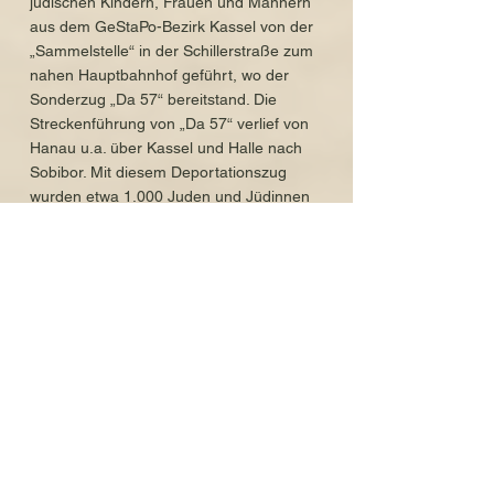
jüdischen Kindern, Frauen und Männern
aus dem GeStaPo-Bezirk Kassel von der
„Sammelstelle“ in der Schillerstraße zum
nahen Hauptbahnhof geführt, wo der
Sonderzug „Da 57“ bereitstand. Die
Streckenführung von „Da 57“ verlief von
Hanau u.a. über Kassel und Halle nach
Sobibor. Mit diesem Deportationszug
wurden etwa 1.000 Juden und Jüdinnen
aus über siebzig verschiedenen Orten
v.a. aus Hessen und Sachsen-Anhalt in
den Osten verschleppt.
Der Zielbahnhof des Transportes war
Izbica. Izbica war ein jüdisches Sztetl im
„Distrikt Lublin“, mit etwa 7.000
Einwohnern, davon 80 Prozent jüdischen
Glaubens. Izbica war für insgesamt
27.000 Jüdinnen und Juden eines von
über zwanzig „Durchgangsghettos“ im
„Distrikt Lublin“ im