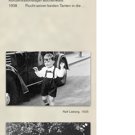
Konzentrationslager Buchenwald

Konzentrations- und Todeslager Majdanek

1938         Flucht seiner beiden Tanten in die 
Schweiz bzw. nach Palästina

Schwester: Marion Lieberg

1938         Schulverbot für die Schwester Marion

geboren am 16. Februar 1924 in Kassel, 
1939         Schwester Marion geht mit einem 
Hessen, Deutschland

Kindertransport nach England

ausgewandert im Mai 1939 nach Groß England

1939         Einschulung

gestorben am 19. Juni 1996 in den USA

1940         Zwangsarbeit seines Vaters in 
seinem eigenen ehemaligen Betrieb

Bruder: Wolfgang Lieberg

1942         Deportation gemeinsam mit seinen 
geboren am 5. Juni 1927 in Kassel, Hessen, 
Eltern

Deutschland

1942         Inhaftierung und Tod des Vaters im 
gestorben am 5. Juni 1929 in Kassel, Hessen, 
KZ- und Mordlager Majdanek

Deutschland
1942         Ermordung, gemeinsam mit seiner 
Mutter in Sobibor
Ralf Lieberg, 1935