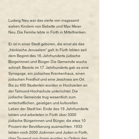
Ludwig Neu war das vierte von insgesamt
sieben Kindern von Babette und Max Meier
Neu. Die Familie lebte in Fürth in Mittelfranken.
Er ist in einer Stadt geboren, die einst als das
„fränkische Jerusalem“ galt. In Fürth lebten seit
dem Beginn des 16. Jahrhunderts jüdische
Bürgerinnen und Bürger. Die Gemeinde wuchs
schnell. Bereits im 17. Jahrhunderts gab es eine
Synagoge, ein jüdisches Krankenhaus, einen
jüdischen Friedhof und eine Jeschiwa am Ort.
Bis zu 400 Studenten wurden in Hochzeiten an
der Talmund-Hochschule unterrichtet. Die
jüdische Gemeinde trug wesentlich zum
wirtschaftlichen, geistigen und kulturellen
Leben der Stadt bei. Ende des 19. Jahrhunderts
lebten und arbeiteten in Fürth über 3300
jüdische Bürgerinnen und Bürger, die etwa 10
Prozent der Bevölkerung ausmachten. 1933
lebten noch 2000 Jüdinnen und Juden in Fürth,
über Tausend von ihnen wurden zu Opfern des