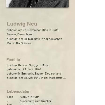
Ludwig Neu
geboren am 27. November 1865 in Fürth,
Bayern, Deutschland
ermordet am 28. Mai 1943 in der deutschen
Mordstätte Sobibor
Familie
Ehefrau Therese Neu, geb. Bauer

geboren am 21. Juni  1876

geboren in Ermreuth, Bayern, Deutschland

ermordet am 28. Mai 1943 in der Mordstätte 
Sobibor

Sohn Kurt Max Neu

Lebensdaten
geboren am 19. Oktober 1899 in Nürnberg, 
1865          Geburt in Fürth

Bayern, Deutschland

?                Ausbildung zum Drucker

gestorben im Juni 1882 in New York, USA
