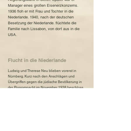
Manager eines großen Eisenerzkonzerns.
1936 floh er mit Frau und Tochter in die
Niederlande. 1940, nach der deutschen
Besetzung der Niederlande. flüchtete die
Familie nach Lissabon, von dort aus in die
USA.
Flucht in die Niederlande
Ludwig und Therese Neu blieben vorerst in
Nürnberg. Kurz nach den Anschlägen und
Übergriffen gegen die jüdische Bevölkerung in
der Pogromnacht im November 1938 beschloss
das mittlerweile 73 und 62 Jahre alte Ehepaar,
ebenfalls in die Niederlande zu emigrieren. Sie
wohnten in Bussum, einer kleinen Stadt im
Südosten von Amsterdam. Während ihrer Zeit in
den Niederlanden schrieb Therese oft Briefe an
ihre Enkelin Renée, die zu dieser Zeit in Den
Haag lebte.