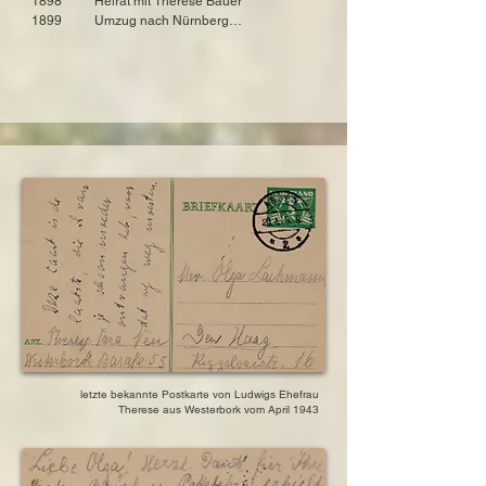
1898          Heirat mit Therese Bauer

1899          Umzug nach Nürnberg

Schwiegertochter Ruth Anna Warburg

1899          Geburt des Sohnes Kurt Max

geboren am 22. März 1904 in Hamburg, 
1918          Reifeprüfung des Sohnes Kurt Max

Deutschland

1918          Teilnahme von Sohn Kurt Max am 1. 
gestorben am 25. März 1957 in New York, USA

Weltkrieg

1930          Hochzeit des Sohnes in Berlin

Enkelin Rene Eva Neu

1932          Geburt von Enkelin Rene

geboren am 7. Februar 1932 in Berlin, 
1936          Flucht der Familie des Sohnes in die 
Deutschland

Niederlande

gestorben am 15. September 2025 in 
1938          Flucht in die Niederlande

Californien, USA

1941          Flucht der Familie des Sohnes in die 
USA

Bruder Martin Neu

1943          Ermordung des Bruders Martin Neu

geboren am 10. Januar 1862 in Fürth, Bayern, 
                  und seiner Ehefrau Hermine in 
Deutschland

Sobibor

ermordet am 20. März 1943 in Sobibor

1943          Verhaftung, Verschleppung und 
Ermordung von 

Schwägerin Hermine Hechinger

                  Ludwig und Therese Neu in Sobibor
geboren am 11. September 1868 in Fürth, 
Bayern, Deutschland

letzte bekannte Postkarte von Ludwigs Ehefrau
ermordet am 20. März 1943 in Sobibor
Therese aus Westerbork vom April 1943