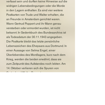
verfasst sein und durften keine Hinweise auf die
widrigen Lebensbedingungen oder die Morde
in den Lagern enthalten. Es sind vier weitere
Postkarten von Trude und Walter erhalten, die
an Freunde in Amsterdam gerichtet waren.
Wann Gertrud Poppert und ihr Mann genau
verstarben oder ermordet wurden, ist nicht
bekannt. In Gedenkbuch des Bundesarchivs ist
als Todesdatum der
30.11.1943
angegeben.
Die Postkarte bleibt das letzte persönliche
Lebenszeichen des Ehepaars aus Dortmund. In
einer Aussage von Selma Engel, einer
Überlebendes des Mordlagers, kurz nach dem
Krieg, werden die beiden erwähnt, dass sie
zum Zeitpunkt des Aufstandes noch lebten. Am
14. Oktober verlieren sich die Spuren von
Gertrud und Walter Poppert.
Die Familie
Gertrudes Mutter und ihr Vater lebten in