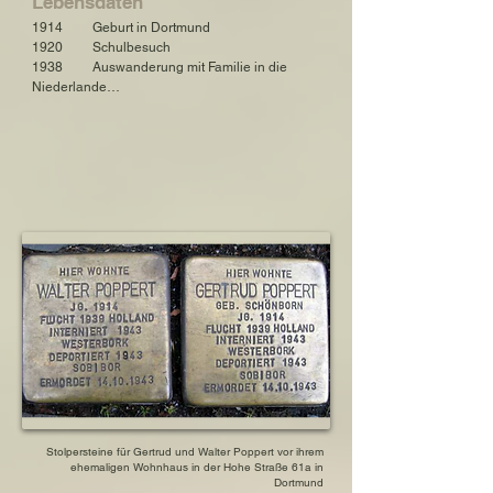
Lebensdaten
geboren am 9. April 1875 in Köln, Nordrhein-
1914         Geburt in Dortmund

Westfalen, Deutschland

1920         Schulbesuch

gestorben am 17. Dezember 1944 in Dortmund, 
1938         Auswanderung mit Familie in die 
Nordrhein-Westfalen, Deutschland

Niederlande

1938         Heirat mit Walter Poppert in den 
Mutter: Selma Schönborn, geborene 
Niederlanden

Rosenbaum

1941         Zwangsumsiedlung der übrigen 
geboren am 23. Dezember 1882 in Warburg, 
Familie ihres Mannes von

Nordrhein-Westfalen, Deutschland

                Zaandam nach Amsterdam

gestorben am 6. April 1966 in Dortmund, 
1943         Verhaftung und Verschleppung nach 
Nordrhein-Westfalen, Deutschland

Westerbork

1943         Deportation nach Sobibor

Schwester Hilde Fränkel, geborene Schönborn

1943         Zwangsarbeit und Tod in Sobibor

geboren am 19. Mai 1910 in Dortmund, 
1943         Verhaftung und Verschleppung des 
Nordrhein-Westfalen, Deutschland

Schwagers nach Sobibor

gestorben am 22. August 2002, bei Boston, 
1943         Zwangsarbeit und Tod des 
USA
Schwagers in Dorohucz/Sobibor

1943         Verhaftung und Zwangsarbeit der 
Schwägerin Herta in Vught

1944         Verschleppung und Zwangsarbeit der 
Schwägerin in Auschwitz
Stolpersteine für Gertrud und Walter Poppert vor ihrem
ehemaligen Wohnhaus in der Hohe Straße 61a in
Dortmund