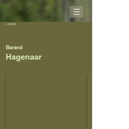
< zurück
Barend
Hagenaar