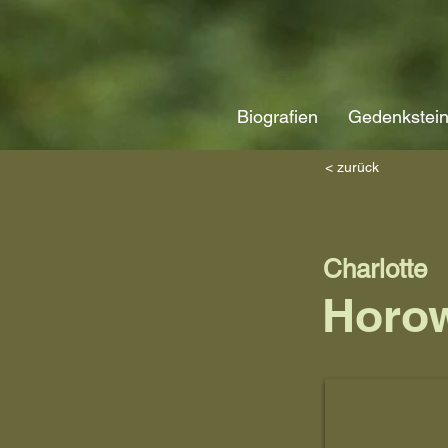
Biografien
Gedenkstei
< zurück
Charlotte
Horow