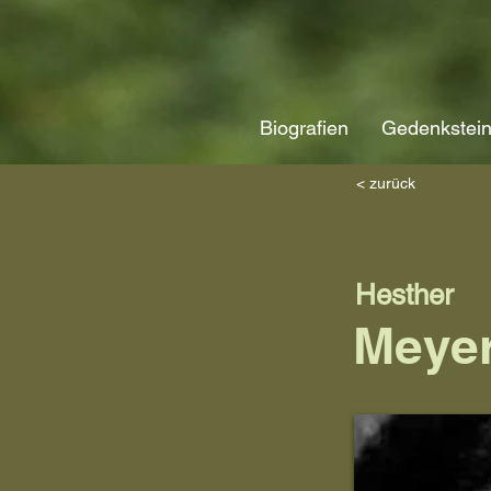
Biografien
Gedenkstei
< zurück
Hesther
Meyer