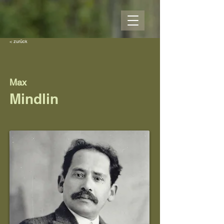
< zurück
Max
Mindlin