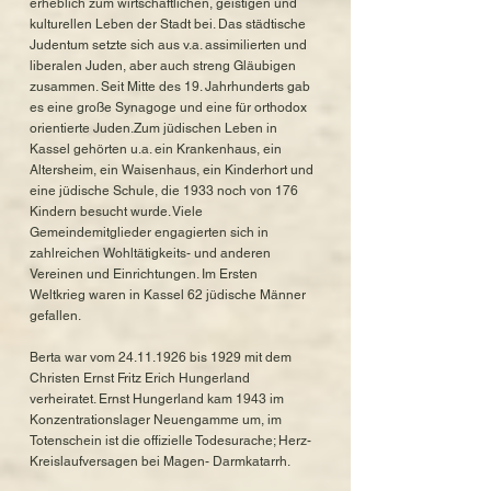
erheblich zum wirtschaftlichen, geistigen und
kulturellen Leben der Stadt bei. Das städtische
Judentum setzte sich aus v.a. assimilierten und
liberalen Juden, aber auch streng Gläubigen
zusammen. Seit Mitte des 19. Jahrhunderts gab
es eine große Synagoge und eine für orthodox
orientierte Juden.Zum jüdischen Leben in
Kassel gehörten u.a. ein Krankenhaus, ein
Altersheim, ein Waisenhaus, ein Kinderhort und
eine jüdische Schule, die 1933 noch von 176
Kindern besucht wurde. Viele
Gemeindemitglieder engagierten sich in
zahlreichen Wohltätigkeits- und anderen
Vereinen und Einrichtungen. Im Ersten
Weltkrieg waren in Kassel 62 jüdische Männer
gefallen.
Berta war vom
24.11.1926
bis 1929 mit dem
Christen Ernst Fritz Erich Hungerland
verheiratet. Ernst Hungerland kam 1943 im
Konzentrationslager Neuengamme um, im
Totenschein ist die offizielle Todesurache; Herz-
Kreislaufversagen bei Magen- Darmkatarrh.