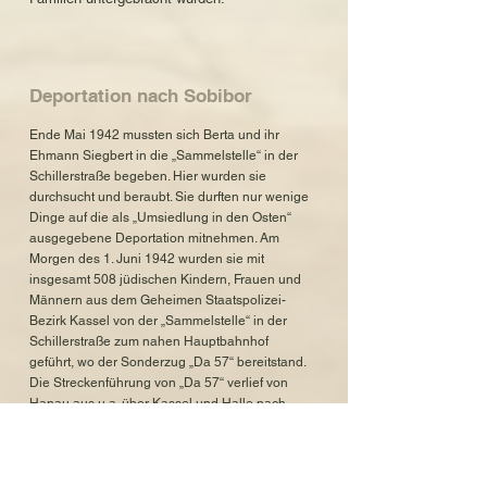
Deportation nach Sobibor
Ende Mai 1942 mussten sich Berta und ihr
Ehmann Siegbert in die „Sammelstelle“ in der
Schillerstraße begeben. Hier wurden sie
durchsucht und beraubt. Sie durften nur wenige
Dinge auf die als „Umsiedlung in den Osten“
ausgegebene Deportation mitnehmen. Am
Morgen des 1. Juni 1942 wurden sie mit
insgesamt 508 jüdischen Kindern, Frauen und
Männern aus dem Geheimen Staatspolizei-
Bezirk Kassel von der „Sammelstelle“ in der
Schillerstraße zum nahen Hauptbahnhof
geführt, wo der Sonderzug „Da 57“ bereitstand.
Die Streckenführung von „Da 57“ verlief von
Hanau aus u.a. über Kassel und Halle nach
Sobibor. Mit diesem Deportationszug wurden
etwa 1.000 Jüdinnen und Juden aus über
siebzig verschiedenen Orten v.a. aus Hessen
und Sachsen-Anhalt in den Osten verschleppt.