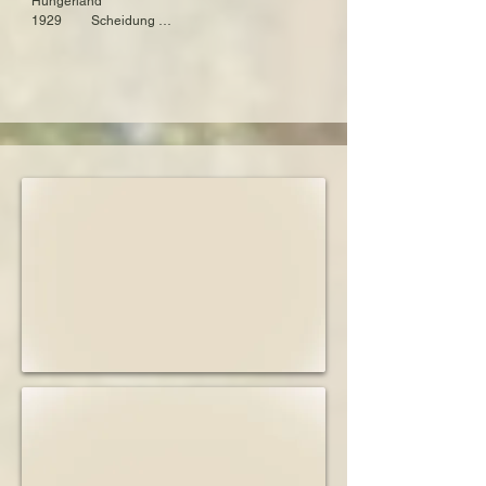
Hungerland

Konzentrationslager Neuengamme
1929         Scheidung 

1932         Heirat mit Siegfried Meyer

1938         Haft des Ehemannes im 
Konzentrationslager Buchenwald

1938         Zwangsumzug in ein Kasseler 
„Judenhaus“

1942         Verschleppung und Ermordung in 
Sobibor

1942         Tod des Ehemannes in Majdanek