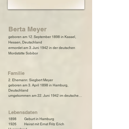
Berta Meyer
geboren am 12. September 1898 in Kassel,
Hessen, Deutschland
ermordet am 3. Juni 1942 in der deutschen
Mordstätte Sobibor
Familie
2. Ehemann: Siegbert Meyer

geboren am 3. April 1898 in Hamburg, 
Deutschland

umgekommen am 22. Juni 1942 im deutschen 
Konzentrations- und Mordlager Majdanek

1. Ehemann: Ernst Fritz Erich Hungerland

Lebensdaten
geboren am 15. Oktober 1900 in Kassel, 
1898         Geburt in Hamburg

Hessen, Deutschland

1926         Heirat mit Ernst Fritz Erich 
umgekommen am 30. März 1943 im 