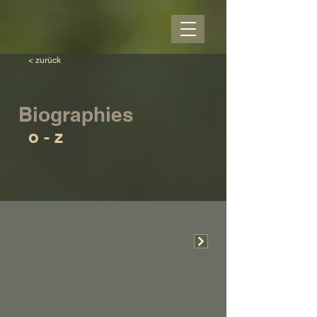
< zurück
Biographies
o - z