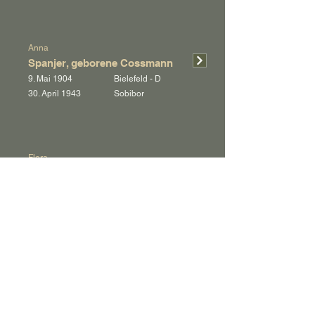
Anna
Spanjer, geborene Cossmann
9. Mai 1904
Bielefeld - D
30. April 1943
Sobibor
Flora
Speier, geborene Abt
23. Oktober 1873
Melsungen - D
21. Mai 1943
Sobibor
Marianne
Ticho
24. Juli 1919
Boskovice - CZ
23. Juni 1942
Sobibor