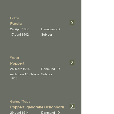
Selma
Pardis
24. April 1880
Hannover - D
17. Juni 1942
Sobibor
Walter
Poppert
26. März 1914
Dortmund - D
nach dem 13. Oktober
Sobibor
1943
Gertrud `Trude´
Poppert, geborene Schönborn
29. Juni 1914
Dortmund - D