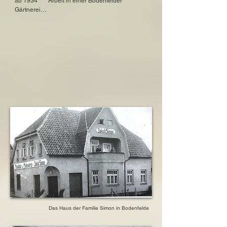
ab 1934       Arbeit in einer Bodenfelder 
Schwester:  Grete Simon

Gärtnerei

geboren am 16. April 1924 in Bodenfelde, 
1936            Umzug der Familie nach Bochum 
Niedersachsen, Deutschland

und Übernahme eines Hotels

gestorben im September 1996 in Oxford, UK
1936            Flucht in die Niederlande

1938            Zerstörung des elterlichen Hotels 
und

                    Inhaftierung des Vaters in 
Sachsenhausen

1939            Schwester Grete kommt mit 
Kindertransport in die Niederlande

1939            Flucht der Eltern nach 
Großbritannien

ab 1942       lebt in Verstecken in den 
Niederlanden

1943            Verhaftung und Verschleppung 
nach Westerbork

1943            Verschleppung und Ermordung in 
Sobibor
Das Haus der Familie Simon in Bodenfelde