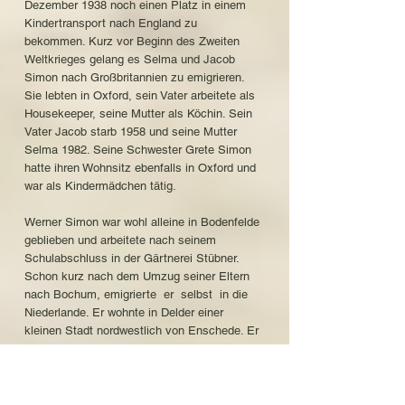
Dezember 1938 noch einen Platz in einem
Kindertransport nach England zu
bekommen. Kurz vor Beginn des Zweiten
Weltkrieges gelang es Selma und Jacob
Simon nach Großbritannien zu emigrieren.
Sie lebten in Oxford, sein Vater arbeitete als
Housekeeper, seine Mutter als Köchin. Sein
Vater Jacob starb 1958 und seine Mutter
Selma 1982. Seine Schwester Grete Simon
hatte ihren Wohnsitz ebenfalls in Oxford und
war als Kindermädchen tätig.
Werner Simon war wohl alleine in Bodenfelde
geblieben und arbeitete nach seinem
Schulabschluss in der Gärtnerei Stübner.
Schon kurz nach dem Umzug seiner Eltern
nach Bochum, emigrierte er selbst in die
Niederlande. Er wohnte in Delder einer
kleinen Stadt nordwestlich von Enschede. Er
arbeitete in einer Metzgerei.
Seit 1933 waren deutsche Jüdinnen und
Juden legal oder illegal in die Niederlande