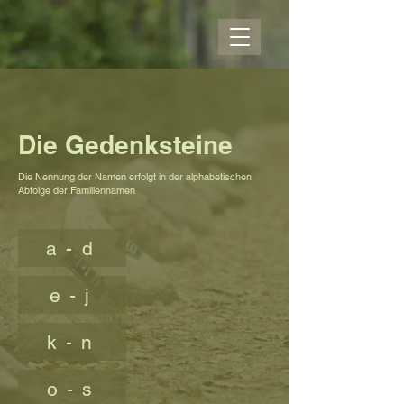
Die Gedenksteine
Die Nennung der Namen erfolgt in der alphabetischen
Abfolge der Familiennamen
a - d
e - j
k - n
o - s