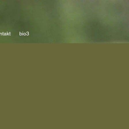
ntakt
bio3