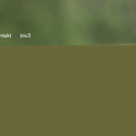
ntakt
bio3