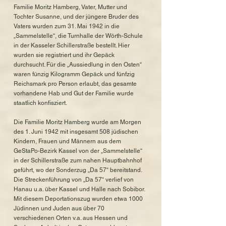
Familie Moritz Hamberg, Vater, Mutter und
Tochter Susanne, und der jüngere Bruder des
Vaters wurden zum 31. Mai 1942 in die
„Sammelstelle“, die Turnhalle der Wörth-Schule
in der Kasseler Schillerstraße bestellt. Hier
wurden sie registriert und ihr Gepäck
durchsucht. Für die „Aussiedlung in den Osten“
waren fünzig Kilogramm Gepäck und fünfzig
Reichsmark pro Person erlaubt, das gesamte
vorhandene Hab und Gut der Familie wurde
staatlich konfisziert.
Die Familie Moritz Hamberg wurde am Morgen
des 1. Juni 1942 mit insgesamt 508 jüdischen
Kindern, Frauen und Männern aus dem
GeStaPo-Bezirk Kassel von der „Sammelstelle“
in der Schillerstraße zum nahen Hauptbahnhof
geführt, wo der Sonderzug „Da 57“ bereitstand.
Die Streckenführung von „Da 57“ verlief von
Hanau u.a. über Kassel und Halle nach Sobibor.
Mit diesem Deportationszug wurden etwa 1000
Jüdinnen und Juden aus über 70
verschiedenen Orten v.a. aus Hessen und