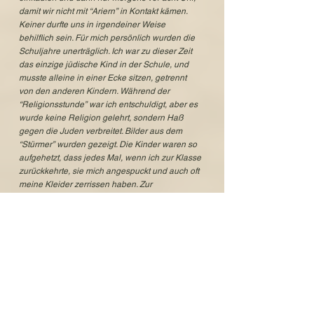
damit wir nicht mit “Ariern” in Kontakt kämen.
Keiner durfte uns in irgendeiner Weise
behilflich sein. Für mich persönlich wurden die
Schuljahre unerträglich. Ich war zu dieser Zeit
das einzige jüdische Kind in der Schule, und
musste alleine in einer Ecke sitzen, getrennt
von den anderen Kindern. Während der
“Religionsstunde” war ich entschuldigt, aber es
wurde keine Religion gelehrt, sondern Haß
gegen die Juden verbreitet. Bilder aus dem
“Stürmer” wurden gezeigt. Die Kinder waren so
aufgehetzt, dass jedes Mal, wenn ich zur Klasse
zurückkehrte, sie mich angespuckt und auch oft
meine Kleider zerrissen haben. Zur
Mittagsstunde wurde mir das Butterbrot aus der
Hand geschlagen. Täglich musste ich mir diese
hasserfüllten Worte anhören, und meine Eltern
wussten nie, in welcher Verfassung ich nach
Hause kam.
Dann kam der 9. November 1938: Wir hörten
Gerüchte, dass etwas Schlimmes passieren
würde. Aber wir hatten keine Ahnung, was zu