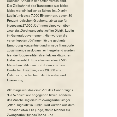
Sachsen-Anhalt in den Osten verschleppt.
Der Zielbahnhof des Transportes war Izbica.
Izbica war ein jüdisches Schtetl im „Distrikt
Lublin“, mit etwa 7.000 Einwohnern, davon 80
Prozent jüdischen Glaubens. Izbica war für
insgesamt 27.000 Jüd*innen eines von über
zwanzig „Durchgangsghettos“ im Distrikt Lublin
im Generalgouvernement. Hier wurden die
verschleppten Jüd*innen für die geplante
Ermordung konzentriert und in neue Transporte
zusammengefasst, damit einhergehend wurden
hier die Todgeweihten ihrer letzten kläglichen
Habe beraubt. In Izbica kamen etwa 7.500
Menschen Jüdinnen und Juden aus dem
Deutschen Reich an, etwa 20.000 aus
Österreich, Tschechien, der Slowakei und
Luxemburg.
Allerdings war das erste Ziel des Sonderzuges
“Da 57“ nicht wie angegeben Izbica, sondern
das Anschlussgleis zum Zwangsarbeitslager
„Alter Flugplatz“ in Lublin. Dort wurden aus dem
Transport etwa 115 junge, starke Männer zur
Zwangsarbeit für das Todes- und