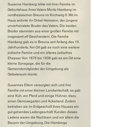
Susanne Hamberg lebte mit ihrer Familie im
Geburtshaus ihres Vaters Moritz Hamberg im
nordhessischen Breuna im Kirchweg 6. Mit im
Haus wohnte ihr Onkel Hermann, der jüngere
unverheiratete Bruder des Vaters. Die beiden
Brüder stammten aus einer großen Familie mit
insgesamt elf Geschwistern. Die Familie
Hamberg gab es in Breuna seit Anfang des 19.
Jahrhunderts. Am Ort gab es noch eine weitere
jüdische Familie und ein älteres jüdisches
Ehepaar. Von 1876 bis 1938 gab es am Ort eine
kleine Synagoge, die für die
Gemeindemitglieder der Umgebung als
Gebetsraum diente.
Susannes Eltern versorgten sich und ihre
Familie mit einer kleinen Landwirtschaft, es gab
eine Kuh, ein Pferd und einige Hühner, dazu
einen Gemüsegarten und Ackerland. Zudem
betrieben sie im Erdgeschoß ihres Hauses ein
gut gehendes Ladengeschäft. Kunden dieses
Ladens waren die Nachbarn und vor allem die
Bauern der Umgebung. Die Hambergs