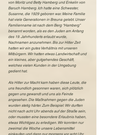
von Moritz und Betty Hamberg und Enkelin von
Baruch Hamberg. Ich hatte eine Schwester,
Susanne, die 1929 geboren war. Meine Familie
hat viele Generationen in Breuna gelebt. Unser
Familienname ist nach dem Berg “Hamberg”
benannt worden, als es den Juden am Anfang
des 19. Jahrhunderts erlaubt wurde,
Nachnamen anzunehmen. Bis zur Hitler Zeit
hatten wir ein gutes Verhältnis mit unseren
Mitbürgern. Wir hatten etwas Landwirtschaft und
ein kleines, aber gutgehendes Geschäft,
welches vielen Kunden in der Umgebung
gedient hat.
Als Hitler zur Macht kam haben diese Leute, die
uns freundlich gesonnen waren, sich plötzlich
gegen uns gewandt und uns als Feinde
angesehen. Die Maßnahmen gegen die Juden
wurden stetig härter. Zum Beispiel: Wir durften
nicht nach acht Uhr abends auf der Straße sein,
oder mussten eine besondere Erlaubnis haben,
etwas Wichtiges zu erledigen. Wir konnten nur
zweimal die Woche unsere Lebensmittel
einkaufen und dann nur morgens vor acht Uhr,