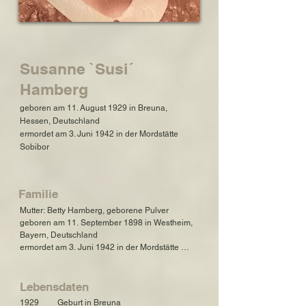
Susanne `Susi´
Hamberg
geboren am 11. August 1929 in Breuna,
Hessen, Deutschland
ermordet am 3. Juni 1942 in der Mordstätte
Sobibor
Familie
Mutter: Betty Hamberg, geborene Pulver

geboren am 11. September 1898 in Westheim, 
Bayern, Deutschland 

ermordet am 3. Juni 1942 in der Mordstätte 
Sobibor

Vater: Moritz Hamberg

Lebensdaten
geboren am 15. Juli 1885 in Breuna, Hessen, 
1929         Geburt in Breuna
