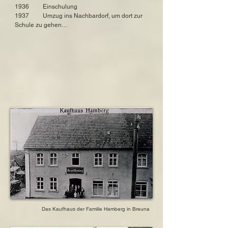
Deutschland

1936         Einschulung 

ermordet am 3. Juni 1942 in der deutschen 
1937         Umzug ins Nachbardorf, um dort zur 
Mordstätte Sobibor

Schule zu gehen

1938         erlebt die gewalttätigen Übergriffe 
Schwester: Irmgard `Irma´ Hamberg

von Nazis in ihrem Elternhaus

geboren am 5. Juni 1923 in Breuna, Kreis 
1938         Inhaftierung in Volkmarsen für eine 
Kassel

Nacht, zusammen mit ihrer 

ausgewandert 1940 in die USA

                 Mutter und Schwester

gestorben am 19. Januar 2006 in den USA
1938         Inhaftierung des Vaters im 
Konzentrationslager Buchenwald

1938         Erkrankung der Mutter

1940         Umzug nach Kassel, um die Schule 
zu besuchen

1940         Flucht der sechs Jahre älteren 
Schwester in die USA

1942         Verschleppung und Ermordung in 
Sobibor
Das Kaufhaus der Familie Hamberg in Breuna