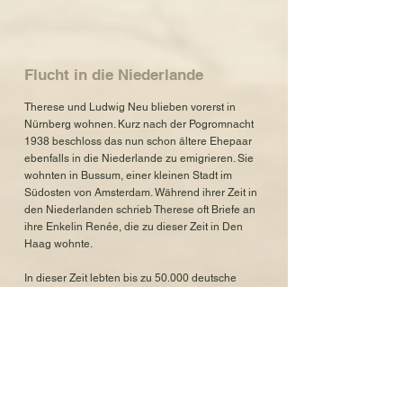
Flucht in die Niederlande
Therese und Ludwig Neu blieben vorerst in
Nürnberg wohnen. Kurz nach der Pogromnacht
1938 beschloss das nun schon ältere Ehepaar
ebenfalls in die Niederlande zu emigrieren. Sie
wohnten in Bussum, einer kleinen Stadt im
Südosten von Amsterdam. Während ihrer Zeit in
den Niederlanden schrieb Therese oft Briefe an
ihre Enkelin Renée, die zu dieser Zeit in Den
Haag wohnte.
In dieser Zeit lebten bis zu 50.000 deutsche
Jüdinnen und Juden in den Niederlanden, sie
waren seit 1933 legal oder illegal
eingewandert. Mit der Besetzung durch die
deutsche Wehrmacht im Mai 1940 verschärfte
sich die Situation für Flüchtlinge zusehends. Die
Ausgrenzung, Entrechtung, Beraubung und
Verfolgung, die die deutschen Juden und