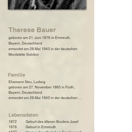
Therese Bauer
geboren am 21. Juni 1876 in Ermreuth,
Bayern, Deutschland
ermordet am 28.Mai 1943 in der deutschen
Mordstätte Sobibor
Familie
Ehemann Neu, Ludwig

geboren am 27. November 1865 in Fürth, 
Bayern, Deutschland

ermordet am 28.Mai 1943 in der deutschen 
Mordstätte Sobibor

Sohn Kurt Max Neu

Lebensdaten
geboren am 19. Oktober 1899 in Nürnberg, 
1872          Geburt des älteren Bruders Josef

Bayern, Deutschland

1876          Geburt in Ermreuth

gestorben am Juni 1882 in New York, USA
