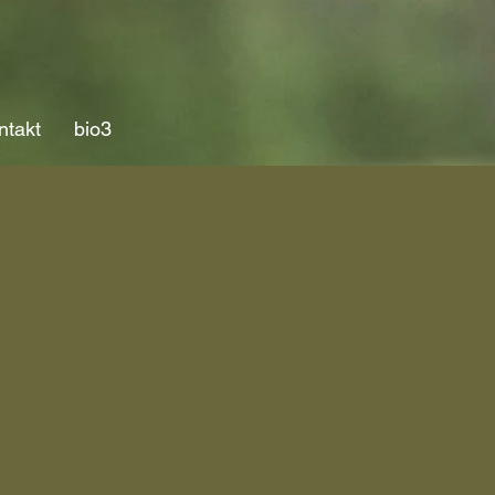
ntakt
bio3