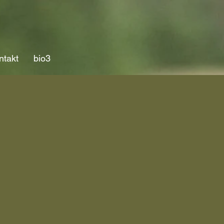
ntakt
bio3