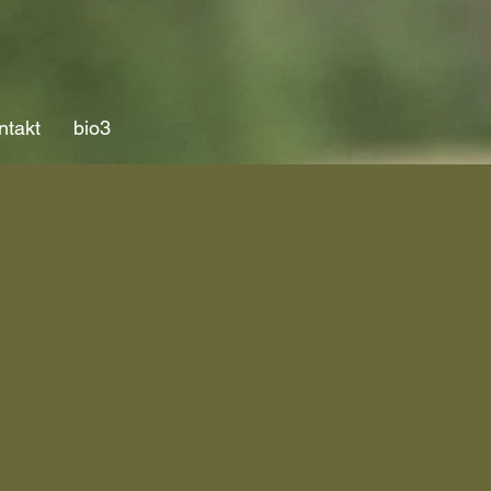
ntakt
bio3