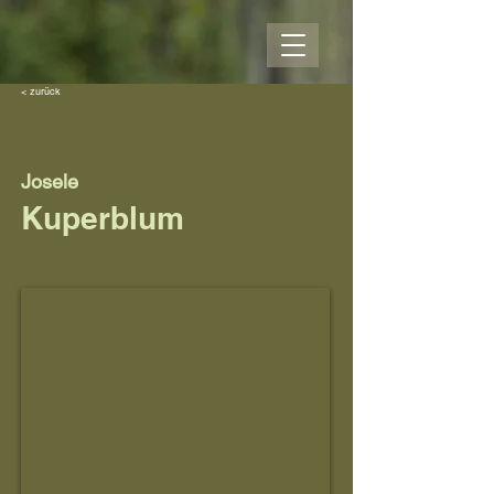
< zurück
Josele
Kuperblum