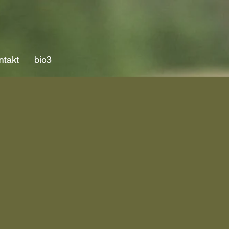
ntakt
bio3