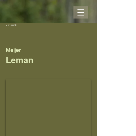
< zurück
Meijer
Leman