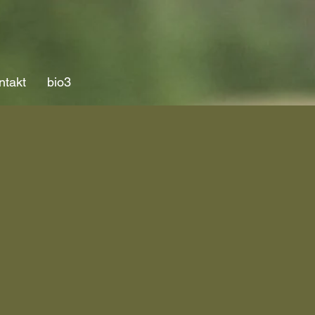
ntakt
bio3