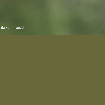
ntakt
bio3