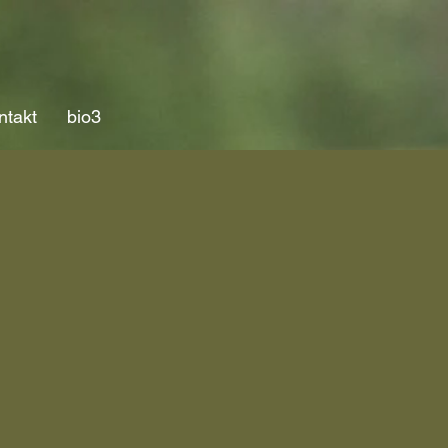
ntakt
bio3