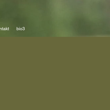
ntakt
bio3