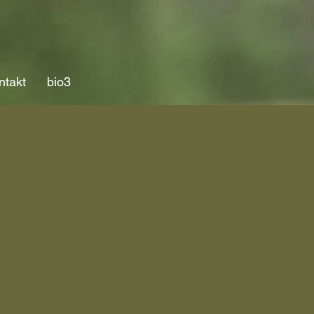
ntakt
bio3