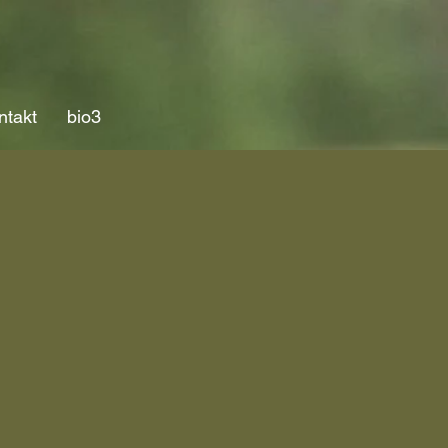
ntakt
bio3