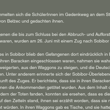
melten sich die SchülerInnen im Gedenkweg an dem Stei
von Bełżec und gedachten ihnen.
enen die bis zum Schluss bei den A
bbruch- und Auffors
t waren, wurden am 26. Juni mit einem Zug nach Sobibor
s in Sobibor blieb den Gefangenen dort eindrücklich in 
 ihren Baracken eingeschlossen waren, nahmen sie wahr,
igerten, aus den Waggons zu steigen, und die Deutsc
ten. Unter anderem erinnerte sich der Sobibor-Überlebe
kunft des Zuges. Er berichtete, dass sie in ihren Barack
enen die Ankommenden getötet wurden. Aus dem Inhalt de
eidern der Toten fanden, konnten sie ersehen, dass es d
f den Zetteln stand, ihnen sei erzählt worden, dass sie 
 würden. In ihren Waggons gab es Tische, und sie hatten