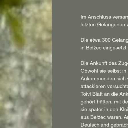
Im Anschluss versam
letzten Gefangenen 
Die etwa 300 Gefang
in Bełżec eingesetz
Die Ankunft des Zuge
Obwohl sie selbst in
Ankommenden sich we
attackieren versuch
Toivi Blatt an die An
gehört hätten, mit d
sie später in den Kl
aus Bełżec waren. Au
Deutschland gebracht