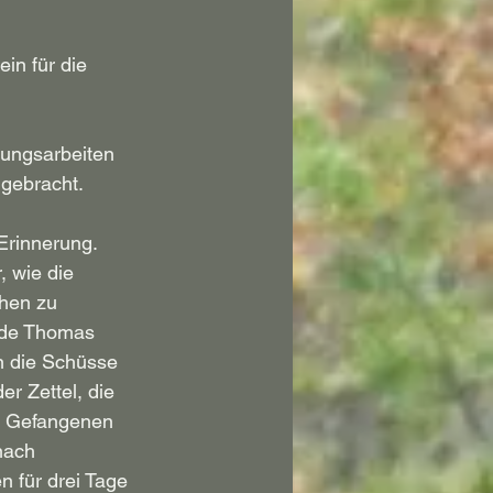
n für die 
tungsarbeiten 
 gebracht.
Erinnerung. 
 wie die 
hen zu 
nde Thomas 
en die Schüsse 
r Zettel, die 
ie Gefangenen 
nach 
 für drei Tage 